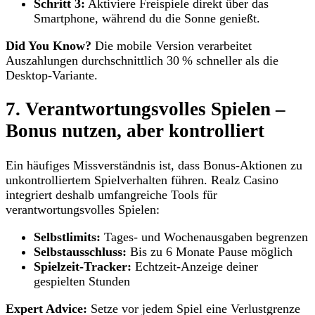
Schritt 3:
Aktiviere Freispiele direkt über das
Smartphone, während du die Sonne genießt.
Did You Know?
Die mobile Version verarbeitet
Auszahlungen durchschnittlich 30 % schneller als die
Desktop‑Variante.
7. Verantwortungsvolles Spielen –
Bonus nutzen, aber kontrolliert
Ein häufiges Missverständnis ist, dass Bonus‑Aktionen zu
unkontrolliertem Spielverhalten führen. Realz Casino
integriert deshalb umfangreiche Tools für
verantwortungsvolles Spielen:
Selbstlimits:
Tages‑ und Wochenausgaben begrenzen
Selbstausschluss:
Bis zu 6 Monate Pause möglich
Spielzeit‑Tracker:
Echtzeit‑Anzeige deiner
gespielten Stunden
Expert Advice:
Setze vor jedem Spiel eine Verlustgrenze