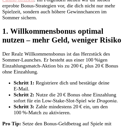
erprobte Bonus‑Strategien vor, die dich nicht nur mehr
Spielzeit, sondern auch höhere Gewinnchancen im
Sommer sichern.
1. Willkommensbonus optimal
nutzen – mehr Geld, weniger Risiko
Der Realz Willkommensbonus ist das Herzstück des
Sommer‑Launches. Er besteht aus einer 100 %igen
Einzahlungsmatch‑Aktion bis zu 200 €, plus 20 € Bonus
ohne Einzahlung.
Schritt 1:
Registriere dich und bestätige deine
E‑Mail.
Schritt 2:
Nutze die 20 € Bonus ohne Einzahlung
sofort für ein Low‑Stake‑Slot‑Spiel wie
Dragonia
.
Schritt 3:
Zahle mindestens 20 € ein, um den
100 %‑Match zu aktivieren.
Pro Tip:
Setze den Bonus‑Geldbetrag auf Spiele mit