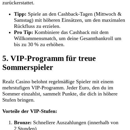
zurückerstattet.
Tipp:
Spiele an den Cashback‑Tagen (Mittwoch &
Samstag) mit höheren Einsätzen, um den maximalen
Rückfluss zu erzielen.
Pro Tip:
Kombiniere das Cashback mit dem
Willkommensmatch, um deine Gesamtbankroll um
bis zu 30 % zu erhöhen.
5. VIP‑Programm für treue
Sommerspieler
Realz Casino belohnt regelmäßige Spieler mit einem
mehrstufigen VIP‑Programm. Jeder Euro, den du im
Sommer einzahlst, sammelt Punkte, die dich in höhere
Stufen bringen.
Vorteile der VIP‑Stufen:
Bronze:
Schnellere Auszahlungen (innerhalb von
2 Stunden)