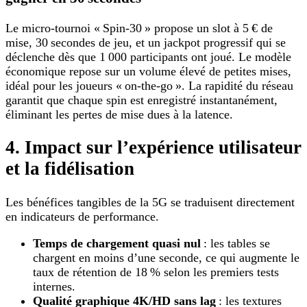
Le micro‑tournoi « Spin‑30 » propose un slot à 5 € de
mise, 30 secondes de jeu, et un jackpot progressif qui se
déclenche dès que 1 000 participants ont joué. Le modèle
économique repose sur un volume élevé de petites mises,
idéal pour les joueurs « on‑the‑go ». La rapidité du réseau
garantit que chaque spin est enregistré instantanément,
éliminant les pertes de mise dues à la latence.
4. Impact sur l’expérience utilisateur
et la fidélisation
Les bénéfices tangibles de la 5G se traduisent directement
en indicateurs de performance.
Temps de chargement quasi nul
: les tables se
chargent en moins d’une seconde, ce qui augmente le
taux de rétention de 18 % selon les premiers tests
internes.
Qualité graphique 4K/HD sans lag
: les textures