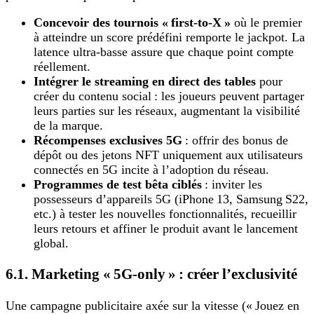
Concevoir des tournois « first‑to‑X »
où le premier
à atteindre un score prédéfini remporte le jackpot. La
latence ultra‑basse assure que chaque point compte
réellement.
Intégrer le streaming en direct des tables
pour
créer du contenu social : les joueurs peuvent partager
leurs parties sur les réseaux, augmentant la visibilité
de la marque.
Récompenses exclusives 5G
: offrir des bonus de
dépôt ou des jetons NFT uniquement aux utilisateurs
connectés en 5G incite à l’adoption du réseau.
Programmes de test bêta ciblés
: inviter les
possesseurs d’appareils 5G (iPhone 13, Samsung S22,
etc.) à tester les nouvelles fonctionnalités, recueillir
leurs retours et affiner le produit avant le lancement
global.
6.1. Marketing « 5G‑only » : créer l’exclusivité
Une campagne publicitaire axée sur la vitesse (« Jouez en