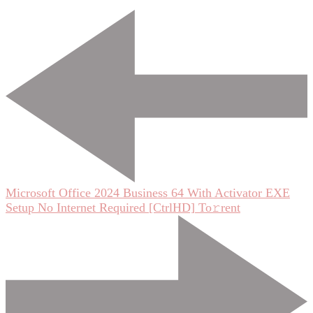
Post
Navigation
Microsoft Office 2024 Business 64 With Activator EXE
Setup No Internet Required [CtrlHD] To𝚛rent