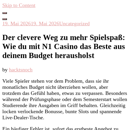
Skip to Content
Hacken Häckseln Düngen
19. Mai 2026
19. Mai 2026
Uncategorized
Der clevere Weg zu mehr Spielspaß:
Wie du mit N1 Casino das Beste aus
deinem Budget herausholst
by
hacktsnoch
Viele Spieler stehen vor dem Problem, dass sie ihr
monatliches Budget nicht überziehen wollen, aber
trotzdem das Gefühl haben, etwas zu verpassen. Besonders
während der Prüfungsphase oder dem Semesterstart wollen
Studierende ihre Ausgaben im Griff behalten. Gleichzeitig
locken verlockende Bonusse, bunte Slots und spannende
Live‑Dealer‑Tische.
Ein häufiger Fehler ist, sofort das erstbeste Angebot zu