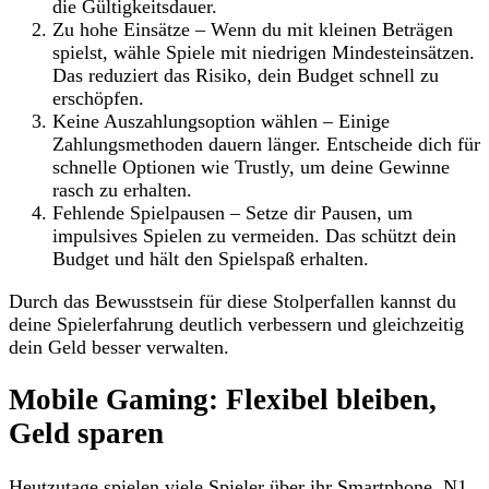
die Gültigkeitsdauer.
Zu hohe Einsätze – Wenn du mit kleinen Beträgen
spielst, wähle Spiele mit niedrigen Mindesteinsätzen.
Das reduziert das Risiko, dein Budget schnell zu
erschöpfen.
Keine Auszahlungsoption wählen – Einige
Zahlungsmethoden dauern länger. Entscheide dich für
schnelle Optionen wie Trustly, um deine Gewinne
rasch zu erhalten.
Fehlende Spielpausen – Setze dir Pausen, um
impulsives Spielen zu vermeiden. Das schützt dein
Budget und hält den Spielspaß erhalten.
Durch das Bewusstsein für diese Stolperfallen kannst du
deine Spielerfahrung deutlich verbessern und gleichzeitig
dein Geld besser verwalten.
Mobile Gaming: Flexibel bleiben,
Geld sparen
Heutzutage spielen viele Spieler über ihr Smartphone. N1