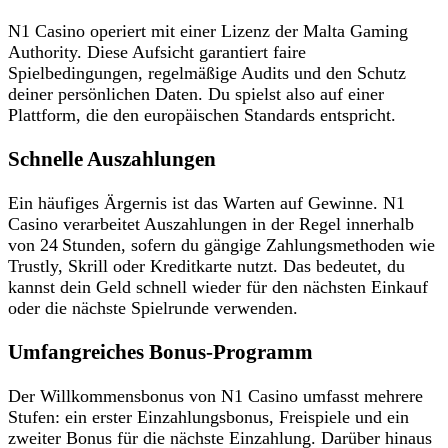
N1 Casino operiert mit einer Lizenz der Malta Gaming
Authority. Diese Aufsicht garantiert faire
Spielbedingungen, regelmäßige Audits und den Schutz
deiner persönlichen Daten. Du spielst also auf einer
Plattform, die den europäischen Standards entspricht.
Schnelle Auszahlungen
Ein häufiges Ärgernis ist das Warten auf Gewinne. N1
Casino verarbeitet Auszahlungen in der Regel innerhalb
von 24 Stunden, sofern du gängige Zahlungsmethoden wie
Trustly, Skrill oder Kreditkarte nutzt. Das bedeutet, du
kannst dein Geld schnell wieder für den nächsten Einkauf
oder die nächste Spielrunde verwenden.
Umfangreiches Bonus‑Programm
Der Willkommensbonus von N1 Casino umfasst mehrere
Stufen: ein erster Einzahlungsbonus, Freispiele und ein
zweiter Bonus für die nächste Einzahlung. Darüber hinaus