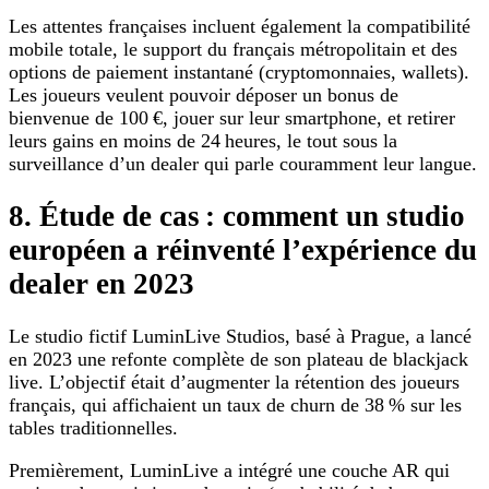
Les attentes françaises incluent également la compatibilité
mobile totale, le support du français métropolitain et des
options de paiement instantané (cryptomonnaies, wallets).
Les joueurs veulent pouvoir déposer un bonus de
bienvenue de 100 €, jouer sur leur smartphone, et retirer
leurs gains en moins de 24 heures, le tout sous la
surveillance d’un dealer qui parle couramment leur langue.
8. Étude de cas : comment un studio
européen a réinventé l’expérience du
dealer en 2023
Le studio fictif LuminLive Studios, basé à Prague, a lancé
en 2023 une refonte complète de son plateau de blackjack
live. L’objectif était d’augmenter la rétention des joueurs
français, qui affichaient un taux de churn de 38 % sur les
tables traditionnelles.
Premièrement, LuminLive a intégré une couche AR qui