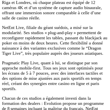
Riga et Londres, où chaque plateau est équipé de 12
caméras 4K et d’un système de capture audio binaurale,
offrant une immersion sonore comparable à celle d’une
salle de casino réelle.
NetEnt Live, filiale du géant suédois, a misé sur la
modularité. Ses studios « plug‑and‑play » permettent de
reconfigurer rapidement les tables, passant du blackjack au
poker en moins de deux heures. Cette flexibilité a donné
naissance à des variantes exclusives comme le “Dragon
Tiger Live”, très populaire auprès des joueurs asiatiques.
Pragmatic Play Live, quant à lui, se distingue par son
approche mobile‑first. Tous ses jeux sont optimisés pour
les écrans de 5 à 7 pouces, avec des interfaces tactiles et
des options de mise ajustées aux paris sportifs en temps
réel, créant des synergies entre casino en ligne et paris
sportifs.
Chacun de ces studios a également investi dans la
formation des dealers : Evolution propose un programme
de 8 semaines incluant la maîtrise du français, NetEnt