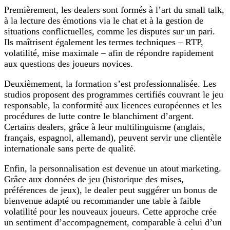
Premièrement, les dealers sont formés à l’art du small talk,
à la lecture des émotions via le chat et à la gestion de
situations conflictuelles, comme les disputes sur un pari.
Ils maîtrisent également les termes techniques – RTP,
volatilité, mise maximale – afin de répondre rapidement
aux questions des joueurs novices.
Deuxièmement, la formation s’est professionnalisée. Les
studios proposent des programmes certifiés couvrant le jeu
responsable, la conformité aux licences européennes et les
procédures de lutte contre le blanchiment d’argent.
Certains dealers, grâce à leur multilinguisme (anglais,
français, espagnol, allemand), peuvent servir une clientèle
internationale sans perte de qualité.
Enfin, la personnalisation est devenue un atout marketing.
Grâce aux données de jeu (historique des mises,
préférences de jeux), le dealer peut suggérer un bonus de
bienvenue adapté ou recommander une table à faible
volatilité pour les nouveaux joueurs. Cette approche crée
un sentiment d’accompagnement, comparable à celui d’un