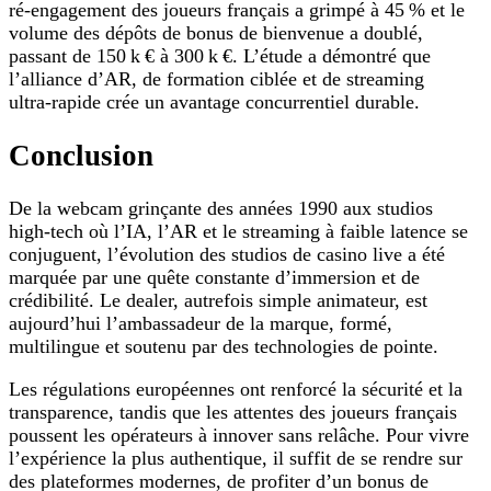
ré‑engagement des joueurs français a grimpé à 45 % et le
volume des dépôts de bonus de bienvenue a doublé,
passant de 150 k € à 300 k €. L’étude a démontré que
l’alliance d’AR, de formation ciblée et de streaming
ultra‑rapide crée un avantage concurrentiel durable.
Conclusion
De la webcam grinçante des années 1990 aux studios
high‑tech où l’IA, l’AR et le streaming à faible latence se
conjuguent, l’évolution des studios de casino live a été
marquée par une quête constante d’immersion et de
crédibilité. Le dealer, autrefois simple animateur, est
aujourd’hui l’ambassadeur de la marque, formé,
multilingue et soutenu par des technologies de pointe.
Les régulations européennes ont renforcé la sécurité et la
transparence, tandis que les attentes des joueurs français
poussent les opérateurs à innover sans relâche. Pour vivre
l’expérience la plus authentique, il suffit de se rendre sur
des plateformes modernes, de profiter d’un bonus de