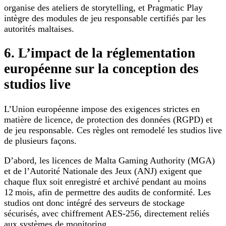
organise des ateliers de storytelling, et Pragmatic Play
intègre des modules de jeu responsable certifiés par les
autorités maltaises.
6. L’impact de la réglementation
européenne sur la conception des
studios live
L’Union européenne impose des exigences strictes en
matière de licence, de protection des données (RGPD) et
de jeu responsable. Ces règles ont remodelé les studios live
de plusieurs façons.
D’abord, les licences de Malta Gaming Authority (MGA)
et de l’Autorité Nationale des Jeux (ANJ) exigent que
chaque flux soit enregistré et archivé pendant au moins
12 mois, afin de permettre des audits de conformité. Les
studios ont donc intégré des serveurs de stockage
sécurisés, avec chiffrement AES‑256, directement reliés
aux systèmes de monitoring.