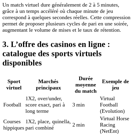
Un match virtuel dure généralement de 2 à 5 minutes,
grâce à un temps accéléré où chaque minute de jeu
correspond à quelques secondes réelles. Cette compression
permet de proposer plusieurs cycles de pari en une soirée,
augmentant le volume de mises et le taux de rétention.
3. L’offre des casinos en ligne :
catalogue des sports virtuels
disponibles
Durée
Sport
Marchés
Exemple de
moyenne
virtuel
principaux
jeu
du match
1X2, over/under,
Virtual
Football
score exact, pari à
3 min
Football
long terme
(Evolution)
Virtual Horse
Courses
1X2, place, quinella,
2 min
Racing
hippiques
pari combiné
(NetEnt)