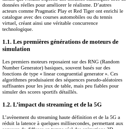
données réelles pour améliorer le réalisme. D’autres
acteurs comme Pragmatic Play et Red Tiger ont enrichi le
catalogue avec des courses automobiles ou du tennis
virtuel, créant ainsi une véritable concurrence
technologique.
1.1. Les premières générations de moteurs de
simulation
Les premiers moteurs reposaient sur des RNG (Random
Number Generator) basiques, souvent basés sur des
fonctions de type « linear congruential generator ». Ces
algorithmes produisaient des séquences pseudo‑aléatoires
suffisantes pour les jeux de table, mais peu fiables pour
simuler des scores sportifs détaillés.
1.2. L’impact du streaming et de la 5G
L’avènement du streaming haute définition et de la 5G a
réduit la latence à quelques millisecondes, permettant aux