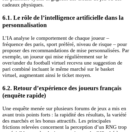
cadeaux physiques.
6.1. Le rôle de l’intelligence artificielle dans la
personnalisation
L’IA analyse le comportement de chaque joueur –
fréquence des paris, sport préféré, niveau de risque – pour
proposer des recommandations de mise personnalisées. Par
exemple, un joueur qui mise régulièrement sur le
over/under du football virtuel recevra une suggestion de
pari combiné incluant le même marché sur le basket
virtuel, augmentant ainsi le ticket moyen.
6.2. Retour d’expérience des joueurs français
(enquête rapide)
Une enquête menée sur plusieurs forums de jeux a mis en
avant trois points forts : la rapidité des résultats, la variété
des marchés et les bonus attractifs. Les principales
frictions relevées concernent la perception d’un RNG trop