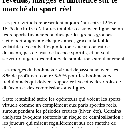
marché du sport réel
Les jeux virtuels représentent aujourd’hui entre 12 % et
18 % du chiffre d’affaires total des casinos en ligne, selon
les rapports financiers publiés par les grands groupes.
Cette part augmente chaque année, grâce à la faible
volatilité des coûts d’exploitation : aucun contrat de
diffusion, pas de frais de licence sportifs, et un seul
serveur qui gère des milliers de simulations simultanément.
Les marges du bookmaker virtuel dépassent souvent les
8 % de profit net, contre 5‑6 % pour les bookmakers
traditionnels qui doivent supporter les coûts des droits de
diffusion et des commissions aux ligues.
Cette rentabilité attire les opérateurs qui voient les sports
virtuels comme un complément aux paris sportifs réels,
surtout pendant les périodes creuses (hiver, été). Certains
analystes évoquent toutefois un risque de cannibalisation :
les joueurs qui misent régulièrement sur des matchs de