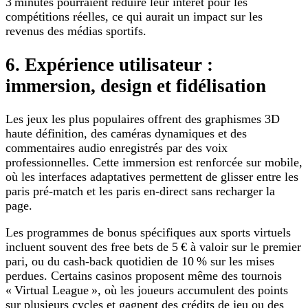
3 minutes pourraient réduire leur intérêt pour les
compétitions réelles, ce qui aurait un impact sur les
revenus des médias sportifs.
6. Expérience utilisateur :
immersion, design et fidélisation
Les jeux les plus populaires offrent des graphismes 3D
haute définition, des caméras dynamiques et des
commentaires audio enregistrés par des voix
professionnelles. Cette immersion est renforcée sur mobile,
où les interfaces adaptatives permettent de glisser entre les
paris pré‑match et les paris en‑direct sans recharger la
page.
Les programmes de bonus spécifiques aux sports virtuels
incluent souvent des free bets de 5 € à valoir sur le premier
pari, ou du cash‑back quotidien de 10 % sur les mises
perdues. Certains casinos proposent même des tournois
« Virtual League », où les joueurs accumulent des points
sur plusieurs cycles et gagnent des crédits de jeu ou des