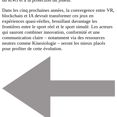
du RNG et à la protection du joueur.
Dans les cinq prochaines années, la convergence entre VR,
blockchain et IA devrait transformer ces jeux en
expériences quasi‑réelles, brouillant davantage les
frontières entre le sport réel et le sport simulé. Les acteurs
qui sauront combiner innovation, conformité et une
communication claire – notamment via des ressources
neutres comme Kinesiologie – seront les mieux placés
pour profiter de cette évolution.
Post
Navigation