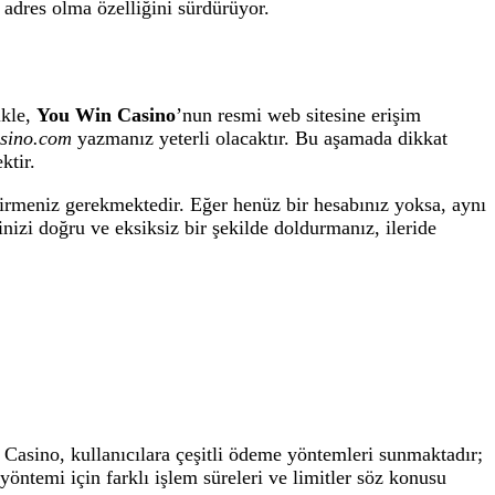
 adres olma özelliğini sürdürüyor.
kle,
You Win Casino
’nun resmi web sitesine erişim
sino.com
yazmanız yeterli olacaktır. Bu aşamada dikkat
ktir.
girmeniz gerekmektedir. Eğer henüz bir hesabınız yoksa, aynı
rinizi doğru ve eksiksiz bir şekilde doldurmanız, ileride
Casino, kullanıcılara çeşitli ödeme yöntemleri sunmaktadır;
yöntemi için farklı işlem süreleri ve limitler söz konusu