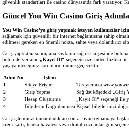
güvenlik standartları ile casino dünyasında fark yaratıyor. 
Güncel You Win Casino Giriş Adımla
You Win Casino’ya giriş yapmak isteyen kullanıcılar içi
sağlamak için güvenilir bir internet bağlantısına sahip olma
edilmesi gereken en önemli nokta, sahte veya dolandırıcı si
Giriş yaptıktan sonra, ana sayfanın sağ üst köşesinde bulun
bölümde yer alan
„Kayıt Ol“
seçeneği üzerinden hızlıca bir 
yaşayabileceğiniz sorunların önüne geçecektir.
Adım No
İşlem
1
Siteye Erişim
Tarayıcınıza
www.youwin
2
Giriş Yapma
Sağ üst köşedeki „Giriş 
3
Hesap Oluşturma
„Kayıt Ol“ seçeneği ile y
4
Bilgilerin Doğrulanması
Kişisel bilgilerinizi doğ
Giriş işleminizi tamamladıktan sonra, oyun oynamaya başlam
kredi kartı, banka havalesi veya dijital cüzdanlar gibi seçen