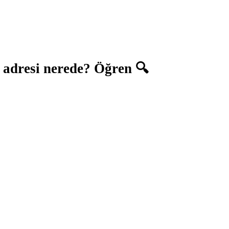
iş adresi nerede? Öğren 🔍