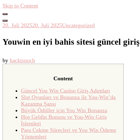
Skip to Content
Hacken Häckseln Düngen
20. Juli 2025
20. Juli 2025
Uncategorized
Youwin en iyi bahis sitesi güncel gir
by
hacktsnoch
Content
Güncel You Win Casino Giriş Adımları
Slot Oyunları ve Bonanza ile You-Win’da
Kazanma Şansı
Büyük Ödüller için You Win Bonanza
Hoş Geldin Bonusu ve You-Win Giriş
İşlemleri
Para Çekme Süreçleri ve You Win Ödeme
Yöntemleri