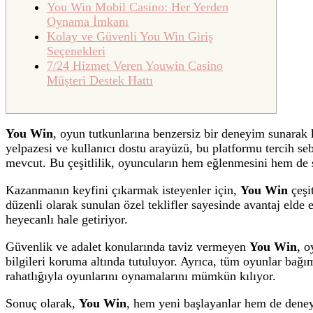
You Win Mobil Casino: Her Yerden
Oynama İmkanı
Kolay ve Güvenli You Win Giriş
Seçenekleri
7/24 Hizmet Veren Youwin Casino
Müşteri Destek Hattı
You Win
, oyun tutkunlarına benzersiz bir deneyim sunarak 
yelpazesi ve kullanıcı dostu arayüzü, bu platformu tercih se
mevcut. Bu çeşitlilik, oyuncuların hem eğlenmesini hem de st
Kazanmanın keyfini çıkarmak isteyenler için,
You Win
çeşi
düzenli olarak sunulan özel teklifler sayesinde avantaj elde
heyecanlı hale getiriyor.
Güvenlik ve adalet konularında taviz vermeyen
You Win
, o
bilgileri koruma altında tutuluyor. Ayrıca, tüm oyunlar bağı
rahatlığıyla oyunlarını oynamalarını mümkün kılıyor.
Sonuç olarak,
You Win
, hem yeni başlayanlar hem de deneyi