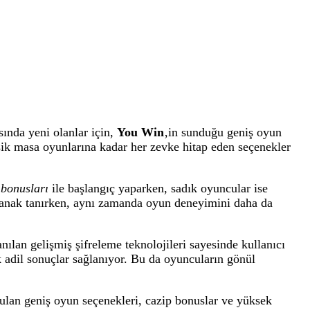
ında yeni olanlar için,
You Win
‚in sunduğu geniş oyun
sik masa oyunlarına kadar her zevke hitap eden seçenekler
 bonusları
ile başlangıç yaparken, sadık oyuncular ise
 olanak tanırken, aynı zamanda oyun deneyimini daha da
ılan gelişmiş şifreleme teknolojileri sayesinde kullanıcı
ek adil sonuçlar sağlanıyor. Bu da oyuncuların gönül
nulan geniş oyun seçenekleri, cazip bonuslar ve yüksek