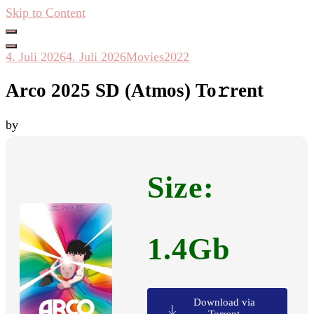
Skip to Content
Hacken Häckseln Düngen
4. Juli 2026
4. Juli 2026
Movies2022
Arco 2025 SD (Atmos) To𝚛rent
by
Size:
1.4Gb
Download via
Torrent