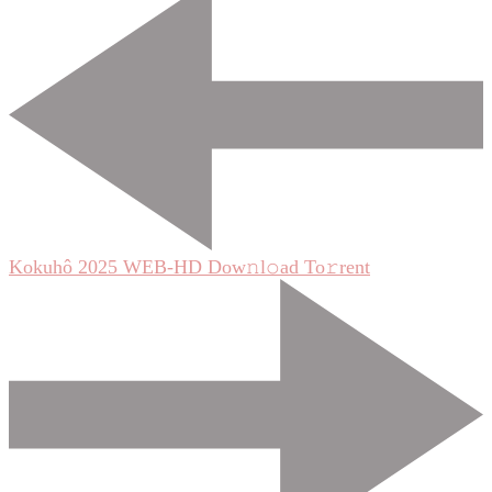
Navigation
Kokuhô 2025 WEB-HD Dow𝚗l𝚘ad To𝚛rent