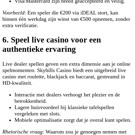
Visa/Mastercard zijn breed geaccepteerd en veilig.
Voorbeeld
: Een speler die €200 via iDEAL stort, kan
binnen één werkdag zijn winst van €500 opnemen, zonder
extra verificatie.
6. Speel live casino voor een
authentieke ervaring
Live dealer spellen geven een extra dimensie aan je online
spelmomenten. Skyhills Casino biedt een uitgebreid live
casino met roulette, blackjack en baccarat, gestreamd in
HD‑kwaliteit.
Interactie met dealers verhoogt het plezier en de
betrokkenheid.
Lagere huisvoordeel bij klassieke tafelspellen
vergeleken met slots.
Mobiele optimalisatie zorgt dat je overal kunt spelen.
Rhetorische vraag
: Waarom zou je genoegen nemen met