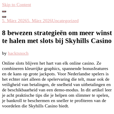
Skip to Content
Hacken Häckseln Düngen
5. März 2026
5. März 2026
Uncategorized
8 bewezen strategieën om meer winst
te halen met slots bij Skyhills Casino
by
hacktsnoch
Online slots blijven het hart van elk online casino. Ze
combineren kleurrijke graphics, spannende bonusfeatures
en de kans op grote jackpots. Voor Nederlandse spelers is
het echter niet alleen de spelervaring die telt, maar ook de
veiligheid van betalingen, de snelheid van uitbetalingen en
de beschikbaarheid van een demo‑modus. In dit artikel leer
je acht praktische tips die je helpen om slimmer te spelen,
je bankroll te beschermen en sneller te profiteren van de
voordelen die Skyhills Casino biedt.