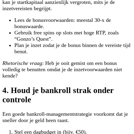
kan je startkapitaal aanzienlijk vergroten, mits je de
inzetvereisten begrijpt.
Lees de bonusvoorwaarden: meestal 30‑x de
bonuswaarde.
Gebruik free spins op slots met hoge RTP, zoals
“Gonzo’s Quest”.
Plan je inzet zodat je de bonus binnen de vereiste tijd
benut.
Rhetorische vraag
: Heb je ooit gemist om een bonus
volledig te benutten omdat je de inzetvoorwaarden niet
kende?
4. Houd je bankroll strak onder
controle
Een goede bankroll‑managementstrategie voorkomt dat je
sneller door je geld heen raast.
Stel een dagbudget in (bijv. €50).