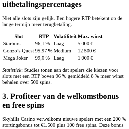
uitbetalingspercentages
Niet alle slots zijn gelijk. Een hogere RTP betekent op de
lange termijn meer terugbetaling.
Slot
RTP
Volatiliteit
Max. winst
Starburst
96,1 %
Laag
5 000 €
Gonzo’s Quest
95,97 %
Medium
12 500 €
Mega Joker
99,0 %
Laag
1 000 €
Statistiek
: Studies tonen aan dat spelers die kiezen voor
slots met een RTP boven 96 % gemiddeld 8 % meer winst
behalen over 500 spins.
3. Profiteer van de welkomstbonus
en free spins
Skyhills Casino verwelkomt nieuwe spelers met een 200 %
stortingsbonus tot €1.500 plus 100 free spins. Deze bonus