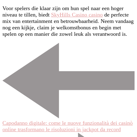
Voor spelers die klaar zijn om hun spel naar een hoger
niveau te tillen, biedt
SkyHills Casino casino
de perfecte
mix van entertainment en betrouwbaarheid. Neem vandaag
nog een kijkje, claim je welkomstbonus en begin met
spelen op een manier die zowel leuk als verantwoord is.
Post
Navigation
Capodanno digitale: come le nuove funzionalità dei casinò
online trasformano le risoluzioni in jackpot da record