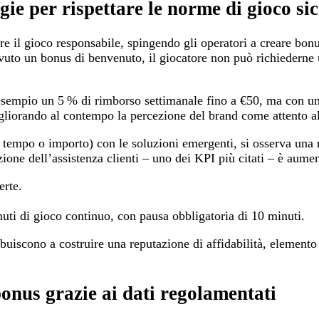
gie per rispettare le norme di gioco si
ere il gioco responsabile, spingendo gli operatori a creare bo
vuto un bonus di benvenuto, il giocatore non può richiederne u
 esempio un 5 % di rimborso settimanale fino a €50, ma con un
igliorando al contempo la percezione del brand come attento al 
 tempo o importo) con le soluzioni emergenti, si osserva una 
ione dell’assistenza clienti – uno dei KPI più citati – è aumen
erte.
uti di gioco continuo, con pausa obbligatoria di 10 minuti.
buiscono a costruire una reputazione di affidabilità, elemento 
bonus grazie ai dati regolamentati