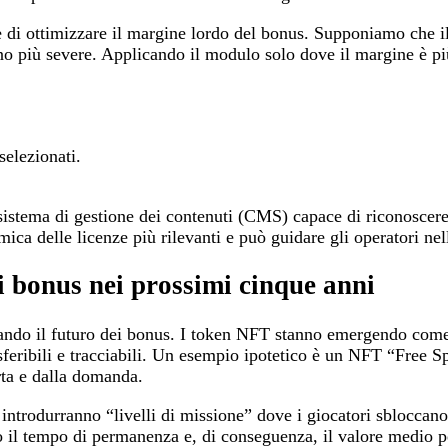
di ottimizzare il margine lordo del bonus. Supponiamo che il
o più severe. Applicando il modulo solo dove il margine è più
selezionati.
sistema di gestione dei contenuti (CMS) capace di riconoscere 
ca delle licenze più rilevanti e può guidare gli operatori nella
ei bonus nei prossimi cinque anni
ndo il futuro dei bonus. I token NFT stanno emergendo come “v
sferibili e tracciabili. Un esempio ipotetico è un NFT “Free S
rta e dalla domanda.
introdurranno “livelli di missione” dove i giocatori sbloccano
 il tempo di permanenza e, di conseguenza, il valore medio p