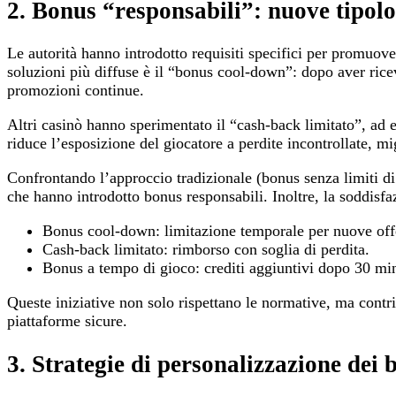
2. Bonus “responsabili”: nuove tipolo
Le autorità hanno introdotto requisiti specifici per promuov
soluzioni più diffuse è il “bonus cool‑down”: dopo aver rice
promozioni continue.
Altri casinò hanno sperimentato il “cash‑back limitato”, ad
riduce l’esposizione del giocatore a perdite incontrollate, m
Confrontando l’approccio tradizionale (bonus senza limiti di
che hanno introdotto bonus responsabili. Inoltre, la soddisfaz
Bonus cool‑down: limitazione temporale per nuove off
Cash‑back limitato: rimborso con soglia di perdita.
Bonus a tempo di gioco: crediti aggiuntivi dopo 30 min
Queste iniziative non solo rispettano le normative, ma contri
piattaforme sicure.
3. Strategie di personalizzazione dei 