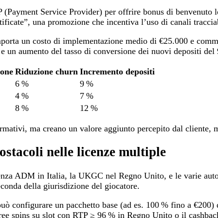
SP (Payment Service Provider) per offrire bonus di benvenuto 
ificate”, una promozione che incentiva l’uso di canali tracciab
omporta un costo di implementazione medio di €25.000 e commi
 e un aumento del tasso di conversione dei nuovi depositi de
ione
Riduzione churn
Incremento depositi
6 %
9 %
4 %
7 %
8 %
12 %
mativi, ma creano un valore aggiunto percepito dal cliente, mig
stacoli nelle licenze multiple
enza ADM in Italia, la UKGC nel Regno Unito, e le varie autor
conda della giurisdizione del giocatore.
uò configurare un pacchetto base (ad es. 100 % fino a €200) di
ree spins su slot con RTP ≥ 96 % in Regno Unito o il cashback 