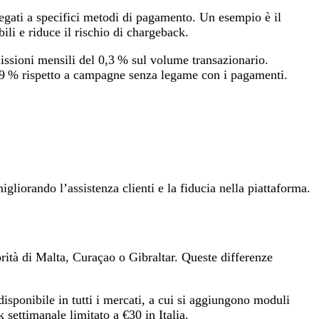
legati a specifici metodi di pagamento. Un esempio è il
ili e riduce il rischio di chargeback.
ssioni mensili del 0,3 % sul volume transazionario.
l 9 % rispetto a campagne senza legame con i pagamenti.
liorando l’assistenza clienti e la fiducia nella piattaforma.
ità di Malta, Curaçao o Gibraltar. Queste differenze
sponibile in tutti i mercati, a cui si aggiungono moduli
settimanale limitato a €30 in Italia.