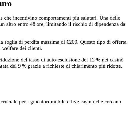
curo
nus che incentivino comportamenti più salutari. Una delle
n altro entro 48 ore, limitando il rischio di dipendenza da
a soglia di perdita massima di €200. Questo tipo di offerta
welfare dei clienti.
riduzione del tasso di auto‑esclusione del 12 % nei casinò
tata del 9 % grazie a richieste di chiarimento più ridotte.
cruciale per i giocatori mobile e live casino che cercano