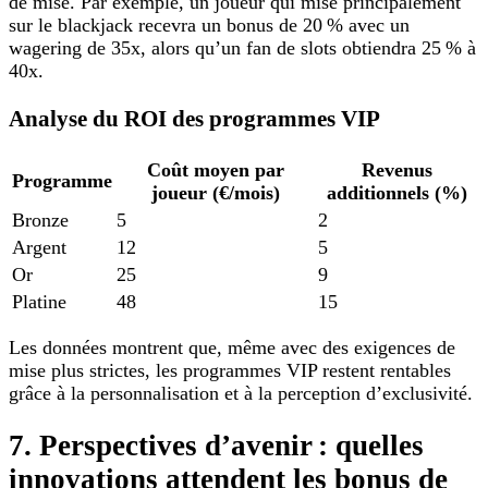
de mise. Par exemple, un joueur qui mise principalement
sur le blackjack recevra un bonus de 20 % avec un
wagering de 35x, alors qu’un fan de slots obtiendra 25 % à
40x.
Analyse du ROI des programmes VIP
Coût moyen par
Revenus
Programme
joueur (€/mois)
additionnels (%)
Bronze
5
2
Argent
12
5
Or
25
9
Platine
48
15
Les données montrent que, même avec des exigences de
mise plus strictes, les programmes VIP restent rentables
grâce à la personnalisation et à la perception d’exclusivité.
7. Perspectives d’avenir : quelles
innovations attendent les bonus de