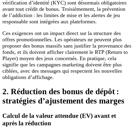
vérification d’identité (KYC) sont désormais obligatoires
avant tout crédit de bonus. Troisièmement, la prévention
de l’addiction : les limites de mise et les alertes de jeu
responsable sont intégrées aux plateformes.
Ces exigences ont un impact direct sur la structure des
offres promotionnelles. Les opérateurs ne peuvent plus
proposer des bonus massifs sans justifier la provenance des
fonds, et ils doivent afficher clairement le RTP (Return to
Player) moyen des jeux concernés. En pratique, cela
signifie que les campagnes marketing doivent être plus
ciblées, avec des messages qui respectent les nouvelles
obligations d’affichage.
2. Réduction des bonus de dépôt :
stratégies d’ajustement des marges
Calcul de la valeur attendue (EV) avant et
après la réduction