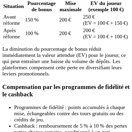
Pourcentage
Mise
EV du joueur
Situation
de bonus
maximale
(exemple 100 €)
Avant
250 €
150 %
200 €
réforme
(EV = 100 € + 150 €)
Après
200 €
100 %
200 €
réforme
(EV = 100 € + 100 €)
La diminution du pourcentage de bonus réduit
immédiatement la valeur attendue (EV) pour le joueur, ce
qui peut entraîner une baisse du volume de dépôts. Les
plateformes compensent cette perte en diversifiant leurs
leviers promotionnels.
Compensation par les programmes de fidélité et
le cashback
Programmes de fidélité : points accumulés à chaque
mise, échangeables contre des tours gratuits ou des
crédits de jeu.
Cashback : remboursement de 5 % à 10 % des pertes
nettes chaque semaine, conditionné à un pari