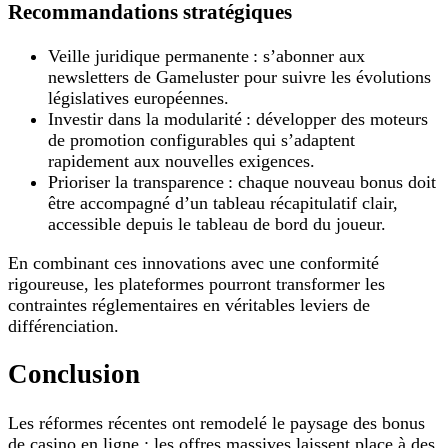
Recommandations stratégiques
Veille juridique permanente : s’abonner aux
newsletters de Gameluster pour suivre les évolutions
législatives européennes.
Investir dans la modularité : développer des moteurs
de promotion configurables qui s’adaptent
rapidement aux nouvelles exigences.
Prioriser la transparence : chaque nouveau bonus doit
être accompagné d’un tableau récapitulatif clair,
accessible depuis le tableau de bord du joueur.
En combinant ces innovations avec une conformité
rigoureuse, les plateformes pourront transformer les
contraintes réglementaires en véritables leviers de
différenciation.
Conclusion
Les réformes récentes ont remodelé le paysage des bonus
de casino en ligne : les offres massives laissent place à des