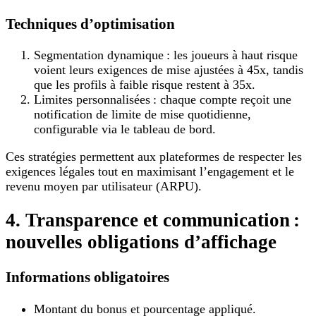
Techniques d’optimisation
Segmentation dynamique : les joueurs à haut risque
voient leurs exigences de mise ajustées à 45x, tandis
que les profils à faible risque restent à 35x.
Limites personnalisées : chaque compte reçoit une
notification de limite de mise quotidienne,
configurable via le tableau de bord.
Ces stratégies permettent aux plateformes de respecter les
exigences légales tout en maximisant l’engagement et le
revenu moyen par utilisateur (ARPU).
4. Transparence et communication :
nouvelles obligations d’affichage
Informations obligatoires
Montant du bonus et pourcentage appliqué.