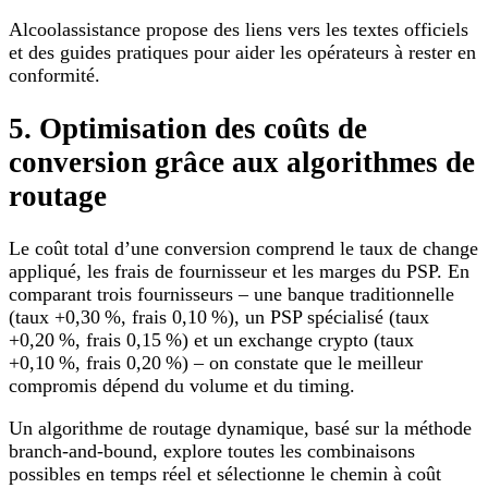
Alcoolassistance propose des liens vers les textes officiels
et des guides pratiques pour aider les opérateurs à rester en
conformité.
5. Optimisation des coûts de
conversion grâce aux algorithmes de
routage
Le coût total d’une conversion comprend le taux de change
appliqué, les frais de fournisseur et les marges du PSP. En
comparant trois fournisseurs – une banque traditionnelle
(taux +0,30 %, frais 0,10 %), un PSP spécialisé (taux
+0,20 %, frais 0,15 %) et un exchange crypto (taux
+0,10 %, frais 0,20 %) – on constate que le meilleur
compromis dépend du volume et du timing.
Un algorithme de routage dynamique, basé sur la méthode
branch‑and‑bound, explore toutes les combinaisons
possibles en temps réel et sélectionne le chemin à coût