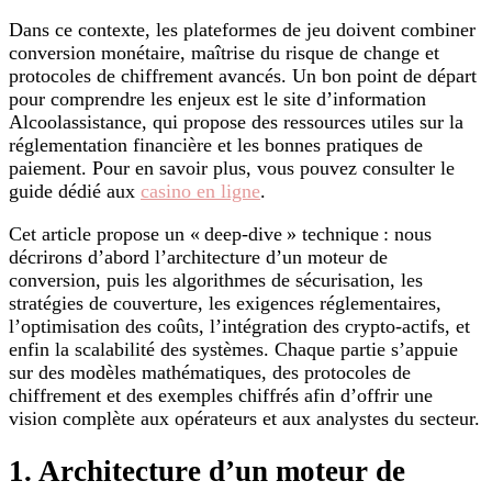
Dans ce contexte, les plateformes de jeu doivent combiner
conversion monétaire, maîtrise du risque de change et
protocoles de chiffrement avancés. Un bon point de départ
pour comprendre les enjeux est le site d’information
Alcoolassistance, qui propose des ressources utiles sur la
réglementation financière et les bonnes pratiques de
paiement. Pour en savoir plus, vous pouvez consulter le
guide dédié aux
casino en ligne
.
Cet article propose un « deep‑dive » technique : nous
décrirons d’abord l’architecture d’un moteur de
conversion, puis les algorithmes de sécurisation, les
stratégies de couverture, les exigences réglementaires,
l’optimisation des coûts, l’intégration des crypto‑actifs, et
enfin la scalabilité des systèmes. Chaque partie s’appuie
sur des modèles mathématiques, des protocoles de
chiffrement et des exemples chiffrés afin d’offrir une
vision complète aux opérateurs et aux analystes du secteur.
1. Architecture d’un moteur de