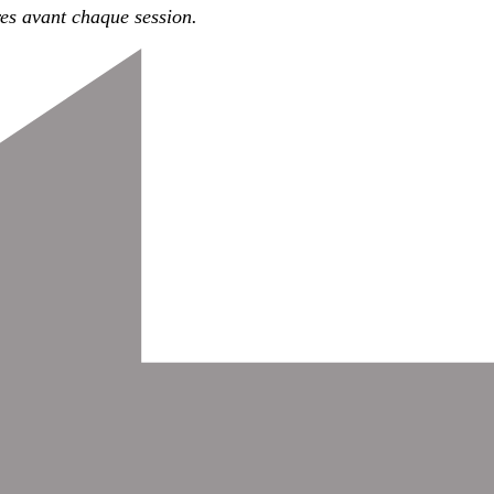
res avant chaque session.