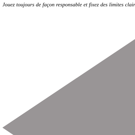
Jouez toujours de façon responsable et fixez des limites clai
Post
Navigation