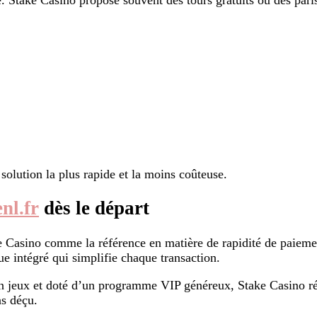
e. Stake Casino propose souvent des tours gratuits ou des paris
solution la plus rapide et la moins coûteuse.
nl.fr
dès le départ
e Casino comme la référence en matière de rapidité de paiemen
que intégré qui simplifie chaque transaction.
n jeux et doté d’un programme VIP généreux, Stake Casino répo
as déçu.