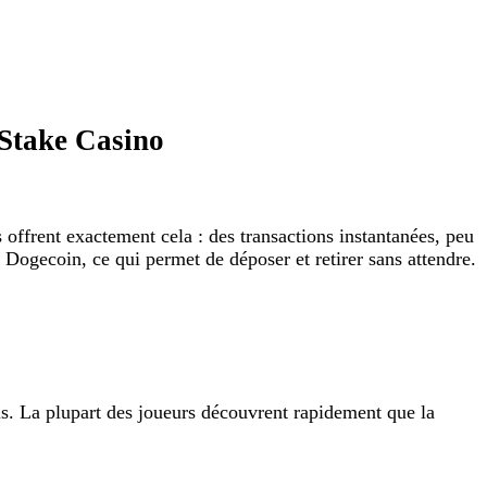
 Stake Casino
offrent exactement cela : des transactions instantanées, peu
à Dogecoin, ce qui permet de déposer et retirer sans attendre.
us. La plupart des joueurs découvrent rapidement que la