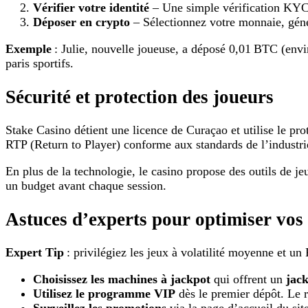
Vérifier votre identité
– Une simple vérification KYC (p
Déposer en crypto
– Sélectionnez votre monnaie, génér
Exemple
: Julie, nouvelle joueuse, a déposé 0,01 BTC (envi
paris sportifs.
Sécurité et protection des joueurs
Stake Casino détient une licence de Curaçao et utilise le pro
RTP (Return to Player) conforme aux standards de l’industri
En plus de la technologie, le casino propose des outils de je
un budget avant chaque session.
Astuces d’experts pour optimiser vos
Expert Tip
: privilégiez les jeux à volatilité moyenne et un 
Choisissez les machines à jackpot
qui offrent un
jack
Utilisez le programme VIP
dès le premier dépôt. Le r