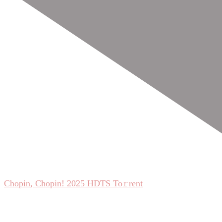
Chopin, Chopin! 2025 HDTS To𝚛rent