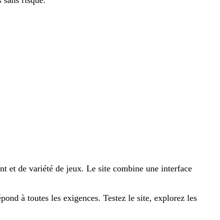
 sans risque.
t et de variété de jeux. Le site combine une interface
nd à toutes les exigences. Testez le site, explorez les