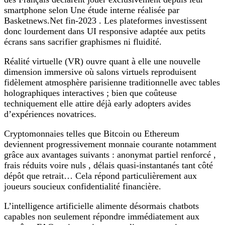
smartphone selon Une étude interne réalisée par
Basketnews.Net fin‑2023 . Les plateformes investissent
donc lourdement dans UI responsive adaptée aux petits
écrans sans sacrifier graphismes ni fluidité.
Réalité virtuelle (VR) ouvre quant à elle une nouvelle
dimension immersive où salons virtuels reproduisent
fidèlement atmosphère parisienne traditionnelle avec tables
holographiques interactives ; bien que coûteuse
techniquement elle attire déjà early adopters avides
d’expériences novatrices.
Cryptomonnaies telles que Bitcoin ou Ethereum
deviennent progressivement monnaie courante notamment
grâce aux avantages suivants : anonymat partiel renforcé ,
frais réduits voire nuls , délais quasi‑instantanés tant côté
dépôt que retrait… Cela répond particulièrement aux
joueurs soucieux confidentialité financière.
L’intelligence artificielle alimente désormais chatbots
capables non seulement répondre immédiatement aux