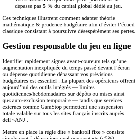
dépasse pas
5 %
du capital global dédié au jeu.
Ces techniques illustrent comment adapter théorie
mathématique & prudence budgétaire afin d’éviter l’écueil
classique consistant à poursuivre désespérément ses pertes.
Gestion responsable du jeu en ligne
Identifier rapidement signes avant-coureurs tels qu’une
augmentation inexpliquée du temps passé devant l’écran
ou dépense quotidienne dépassant vos prévisions
budgétaires est essentiel . La plupart des opérateurs offrent
aujourd’hui des outils intégrés — limites
quotidiennes/hebdomadaires sur dépôts ou mises ainsi
qu« auto‑exclusion temporaire — tandis que services
externes comme GamStop permettent une suspension
totale valable sur tous les sites français inscrits auprès
dell »ANJ .
Mettre en place la règle dite « bankroll fixe » consiste
simplement à déterminer quel pourcentage (≤5%)