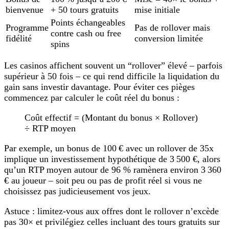
bienvenue
+ 50 tours gratuits
mise initiale
Points échangeables
Programme
Pas de rollover mais
contre cash ou free
fidélité
conversion limitée
spins
Les casinos affichent souvent un “rollover” élevé – parfois
supérieur à 50 fois – ce qui rend difficile la liquidation du
gain sans investir davantage. Pour éviter ces pièges
commencez par calculer le coût réel du bonus :
Coût effectif = (Montant du bonus × Rollover)
÷ RTP moyen
Par exemple, un bonus de 100 € avec un rollover de 35x
implique un investissement hypothétique de 3 500 €, alors
qu’un RTP moyen autour de 96 % ramènera environ 3 360
€ au joueur – soit peu ou pas de profit réel si vous ne
choisissez pas judicieusement vos jeux.
Astuce : limitez-vous aux offres dont le rollover n’excède
pas 30× et privilégiez celles incluant des tours gratuits sur