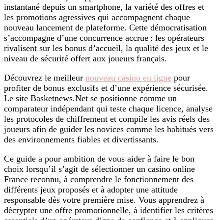
instantané depuis un smartphone, la variété des offres et
les promotions agressives qui accompagnent chaque
nouveau lancement de plateforme. Cette démocratisation
s’accompagne d’une concurrence accrue : les opérateurs
rivalisent sur les bonus d’accueil, la qualité des jeux et le
niveau de sécurité offert aux joueurs français.
Découvrez le meilleur
nouveau casino en ligne
pour
profiter de bonus exclusifs et d’une expérience sécurisée.
Le site Basketnews.Net se positionne comme un
comparateur indépendant qui teste chaque licence, analyse
les protocoles de chiffrement et compile les avis réels des
joueurs afin de guider les novices comme les habitués vers
des environnements fiables et divertissants.
Ce guide a pour ambition de vous aider à faire le bon
choix lorsqu’il s’agit de sélectionner un casino online
France reconnu, à comprendre le fonctionnement des
différents jeux proposés et à adopter une attitude
responsable dès votre première mise. Vous apprendrez à
décrypter une offre promotionnelle, à identifier les critères