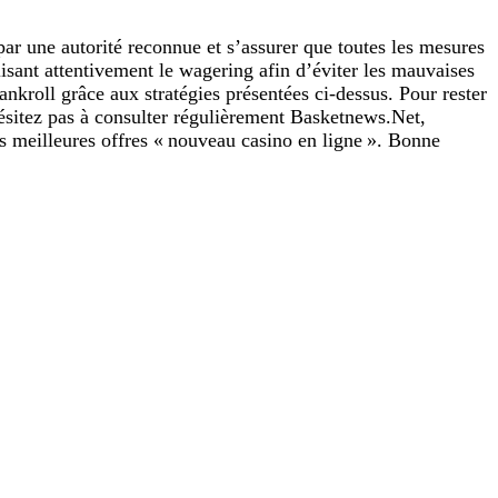
 par une autorité reconnue et s’assurer que toutes les mesures
isant attentivement le wagering afin d’éviter les mauvaises
ankroll grâce aux stratégies présentées ci‑dessus. Pour rester
sitez pas à consulter régulièrement Basketnews.Net,
s meilleures offres « nouveau casino en ligne ». Bonne