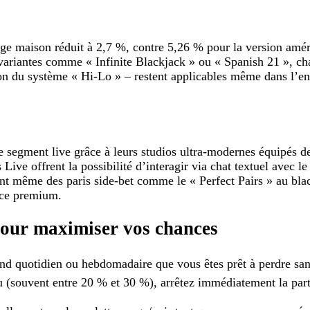
e maison réduit à 2,7 %, contre 5,26 % pour la version améric
variantes comme « Infinite Blackjack » ou « Spanish 21 », ch
ation du système « Hi‑Lo » – restent applicables même dans l’e
 segment live grâce à leurs studios ultra‑modernes équipés d
Live offrent la possibilité d’interagir via chat textuel avec l
rent même des paris side‑bet comme le « Perfect Pairs » au bla
nce premium.
 pour maximiser vos chances
nd quotidien ou hebdomadaire que vous êtes prêt à perdre sans
(souvent entre 20 % et 30 %), arrêtez immédiatement la partie