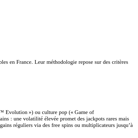
bles en France. Leur méthodologie repose sur des critères
ld™ Evolution ») ou culture pop (« Game of
ins : une volatilité élevée promet des jackpots rares mais
ains réguliers via des free spins ou multiplicateurs jusqu’à