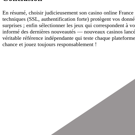
En résumé, choisir judicieusement son casino online France rep
techniques (SSL, authentification forte) protègent vos donné
surprises ; enfin sélectionner les jeux qui correspondent à vo
informé des dernières nouveautés — nouveaux casinos lancé
véritable référence indépendante qui teste chaque plateform
chance et jouez toujours responsablement !
Post
Navigation