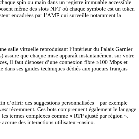
nt chaque spin ou main dans un registre immuable accessible
roposent même des slots NFT où chaque symbole est un token
stent encadrées par l’AMF qui surveille notamment la
 salle virtuelle reproduisant l’intérieur du Palais Garnier
ms) assure que chaque mise apparaît instantanément sur votre
nces, il faut disposer d’une connexion fibre ≥100 Mbps et
ans ses guides techniques dédiés aux joueurs français
fin d’offrir des suggestions personnalisées – par exemple
uest
récemment. Ces bots comprennent également le langage
er les termes complexes comme « RTP ajusté par région ».
 accrue des interactions utilisateur‑casino.