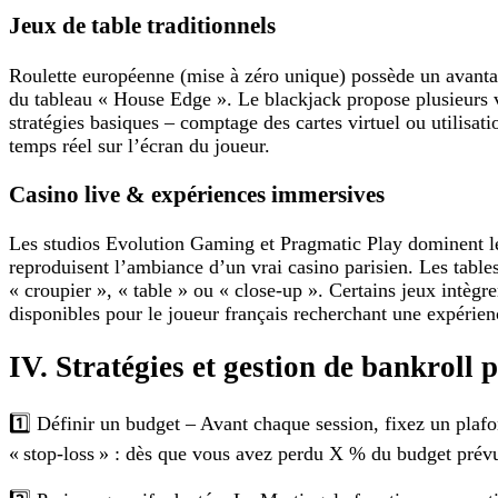
Jeux de table traditionnels
Roulette européenne (mise à zéro unique) possède un avantag
du tableau « House Edge ». Le blackjack propose plusieurs 
stratégies basiques – comptage des cartes virtuel ou utilis
temps réel sur l’écran du joueur.
Casino live & expériences immersives
Les studios Evolution Gaming et Pragmatic Play dominent le
reproduisent l’ambiance d’un vrai casino parisien. Les tables 
« croupier », « table » ou « close‑up ». Certains jeux intèg
disponibles pour le joueur français recherchant une expérie
IV. Stratégies et gestion de bankroll
1️⃣ Définir un budget – Avant chaque session, fixez un plafo
« stop‑loss » : dès que vous avez perdu X % du budget prévu 