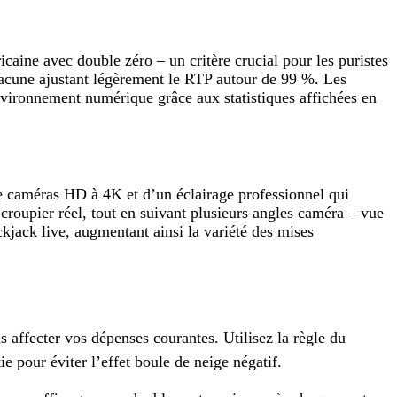
aine avec double zéro – un critère crucial pour les puristes
acune ajustant légèrement le RTP autour de 99 %. Les
nvironnement numérique grâce aux statistiques affichées en
e caméras HD à 4K et d’un éclairage professionnel qui
e croupier réel, tout en suivant plusieurs angles caméra – vue
ckjack live, augmentant ainsi la variété des mises
 affecter vos dépenses courantes. Utilisez la règle du
 pour éviter l’effet boule de neige négatif.