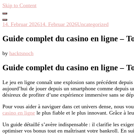
Skip to Content
Hacken Häckseln Düngen
14. Februar 2026
14. Februar 2026
Uncategorized
Guide complet du casino en ligne – To
by
hacktsnoch
Guide complet du casino en ligne – To
Le jeu en ligne connaît une explosion sans précédent depuis 
aujourd’hui de jouer depuis un smartphone comme depuis un or
désireux de profiter d’une expérience immersive sans se dép
Pour vous aider à naviguer dans cet univers dense, nous vou
casino en ligne
le plus fiable et le plus innovant. Grâce à le
Un guide détaillé s’avère indispensable : il clarifie les exig
optimiser vos bonus tout en maîtrisant votre bankroll. En su