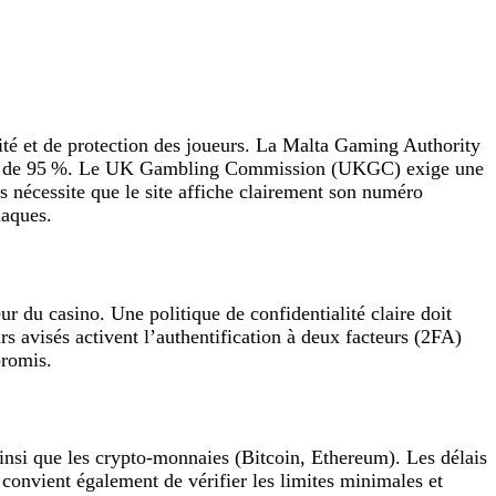
uité et de protection des joueurs. La Malta Gaming Authority
r) de 95 %. Le UK Gambling Commission (UKGC) exige une
s nécessite que le site affiche clairement son numéro
naques.
r du casino. Une politique de confidentialité claire doit
 avisés activent l’authentification à deux facteurs (2FA)
promis.
ainsi que les crypto‑monnaies (Bitcoin, Ethereum). Les délais
 convient également de vérifier les limites minimales et