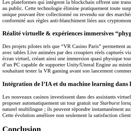
Les plateformes qui intègrent la blockchain offrent une tran
au public. Cette technologie élimine pratiquement toute su
unique pouvant être collectionné ou revendu sur des march
conformité aux règles anti‑blanchiment liées aux cryptomonna
Réalité virtuelle & expériences immersives “phyg
Des projets pilotes tels que “VR Casino Paris” permettent au
avec tables Live animées par des croupiers réels capturés vi
écran virtuel, créant ainsi une immersion quasi physique tou
d’un PC capable de supporter Unity/Unreal Engine au mini
souhaitant tester la VR gaming avant son lancement commerc
Intégration de l’IA et du machine learning dans l
Les nouveaux casinos investissent dans des assistants virtue
proposer automatiquement un tour gratuit sur
Starburst
lorsq
naturel multilingue ; ils peuvent répondre instantanément a
Cette évolution améliore non seulement la satisfaction client
Conclusion