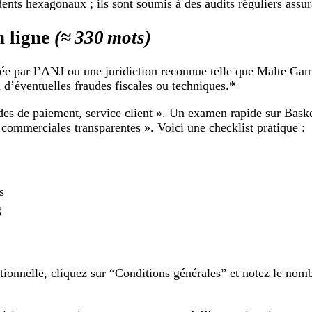
ents hexagonaux ; ils sont soumis à des audits réguliers assura
n ligne
(≈ 330 mots)
livrée par l’ANJ ou une juridiction reconnue telle que Malte G
 d’éventuelles fraudes fiscales ou techniques.*
hodes de paiement, service client ». Un examen rapide sur Bas
s commerciales transparentes ». Voici une checklist pratique :
s
g
ionnelle, cliquez sur “Conditions générales” et notez le nomb