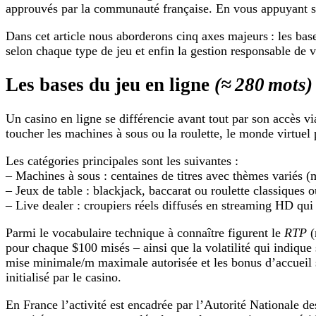
approuvés par la communauté française. En vous appuyant su
Dans cet article nous aborderons cinq axes majeurs : les bases
selon chaque type de jeu et enfin la gestion responsable de v
Les bases du jeu en ligne
(≈ 280 mots)
Un casino en ligne se différencie avant tout par son accès vi
toucher les machines à sous ou la roulette, le monde virtue
Les catégories principales sont les suivantes :
– Machines à sous : centaines de titres avec thèmes variés (
– Jeux de table : blackjack, baccarat ou roulette classiques o
– Live dealer : croupiers réels diffusés en streaming HD qui
Parmi le vocabulaire technique à connaître figurent le
RTP
(
pour chaque $100 misés – ainsi que la volatilité qui indique 
mise minimale/m maximale autorisée et les bonus d’accueil
initialisé par le casino.
En France l’activité est encadrée par l’Autorité Nationale de