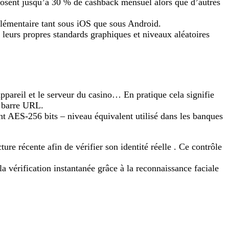
posent jusqu’à 30 % de cashback mensuel alors que d’autres
plémentaire tant sous iOS que sous Android.
leurs propres standards graphiques et niveaux aléatoires
ppareil et le serveur du casino… En pratique cela signifie
a barre URL.
t AES‑256 bits – niveau équivalent utilisé dans les banques
e récente afin de vérifier son identité réelle . Ce contrôle
la vérification instantanée grâce à la reconnaissance faciale