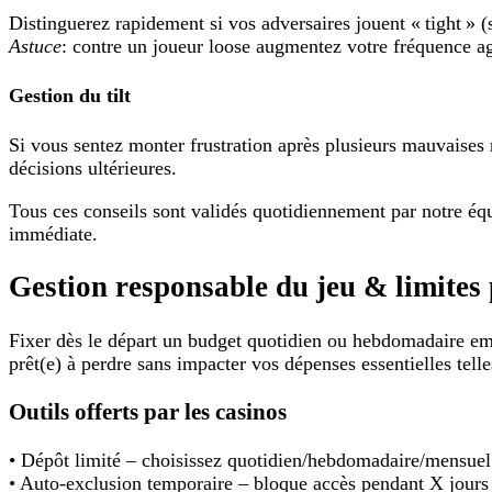
Distinguerez rapidement si vos adversaires jouent « tight » (
Astuce
: contre un joueur loose augmentez votre fréquence ag
Gestion du tilt
Si vous sentez monter frustration après plusieurs mauvaise
décisions ultérieures.
Tous ces conseils sont validés quotidiennement par notre équ
immédiate.
Gestion responsable du jeu & limites
Fixer dès le départ un budget quotidien ou hebdomadaire emp
prêt(e) à perdre sans impacter vos dépenses essentielles telle
Outils offerts par les casinos
• Dépôt limité – choisissez quotidien/hebdomadaire/mensuel
• Auto‑exclusion temporaire – bloque accès pendant X jours v