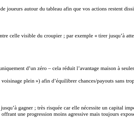
de joueurs autour du tableau afin que vos actions restent diss
tre celle visible du croupier ; par exemple « tirer jusqu’à atte
uniquement d’un zéro – cela réduit l’avantage maison à seul
« voisinage plein ») afin d’équilibrer chances/payouts sans trop
usqu’à gagner ; très risquée car elle nécessite un capital imp
offrant une progression moins agressive mais toujours exposé