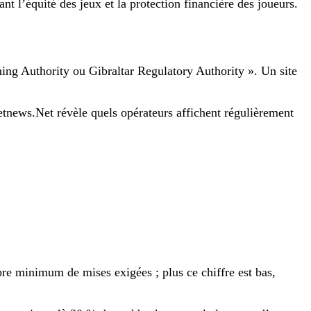
nt l’équité des jeux et la protection financière des joueurs.
aming Authority ou Gibraltar Regulatory Authority ». Un site
ketnews.Net révèle quels opérateurs affichent régulièrement
re minimum de mises exigées ; plus ce chiffre est bas,