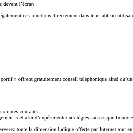
s devant l’écran .
alement ces fonctions directement dans leur tableau utilisate
ortif » offrent gratuitement conseil téléphonique ainsi qu’une
 comptes courants ;
ment réel afin d’expérimenter stratégies sans risque financie
verez toute la dimension ludique offerte par Internet tout en 