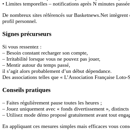
• Limites temporelles – notifications après N minutes passée
De nombreux sites référencés sur Basketnews.Net intègrent ég
profil personnel.
Signes précurseurs
Si vous ressentez :
– Besoin constant recharger son compte,
– Irritabilité lorsque vous ne pouvez pas jouer,
– Mentir autour du temps passé,
il s’agit alors probablement d’un début dépendance.
Des associations telles que « L’Association Française Loto‑Sp
Conseils pratiques
– Faites régulièrement pause toutes les heures ;
– Jouez uniquement avec « fonds divertissement », distincts
– Utilisez mode démo proposé gratuitement avant tout engage
En appliquant ces mesures simples mais efficaces vous conser