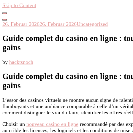
Skip to Content
Hacken Häckseln Düngen
26. Februar 2026
26. Februar 2026
Uncategorized
Guide complet du casino en ligne : to
gains
by
hacktsnoch
Guide complet du casino en ligne : to
gains
L’essor des casinos virtuels ne montre aucun signe de ralent
flamboyants et une ambiance comparable à celle d’un véritable
comment distinguer le vrai du faux, identifier les offres réel
Choisir un
nouveau casino en ligne
recommandé par des expe
au crible les licences, les logiciels et les conditions de mise