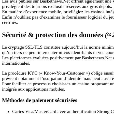
Les avis publiés sur Basketnews.Net offrent également une 
privilégient des tournois exclusifs réservés aux gros dépôts.
En matière d’expérience mobile, privilégiez les casinos in
Enfin n’oubliez pas d’examiner le fournisseur logiciel du j
certifiés.
Sécurité & protection des données
(≈ 
Le cryptage SSL/TLS constitue aujourd’hui la norme minimale
qu’un tiers ne peut intercepter ni vos identifiants ni vos 
Les plateformes évaluées positivement par Basketnews.Net af
internationales.
La procédure KYC (« Know‑Your‑Customer ») oblige ensuite cha
prévient notamment l’usurpation d’identité mais peut aussi êt
Pour faciliter ce processus choisissez un casino proposant un
intégrée aux applications mobiles.
Méthodes de paiement sécurisées
Cartes Visa/MasterCard avec authentification Strong 