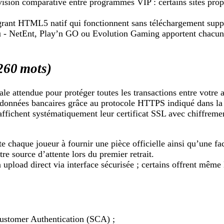
vision comparative entre programmes VIP : certains sites pro
tégrant HTML5 natif qui fonctionnent sans téléchargement sup
eu ‑ NetEnt, Play’n GO ou Evolution Gaming apportent chacun 
260 mots)
 attendue pour protéger toutes les transactions entre votre a
coordonnées bancaires grâce au protocole HTTPS indiqué dans l
fichent systématiquement leur certificat SSL avec chiffremen
que joueur à fournir une pièce officielle ainsi qu’une factur
re source d’attente lors du premier retrait.
 upload direct via interface sécurisée ; certains offrent même 
Customer Authentication (SCA) ;