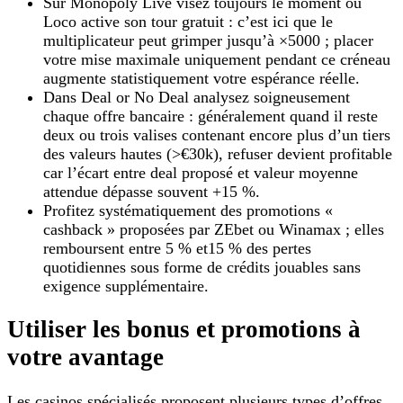
Sur Monopoly Live visez toujours le moment où
Loco active son tour gratuit : c’est ici que le
multiplicateur peut grimper jusqu’à ×5000 ; placer
votre mise maximale uniquement pendant ce créneau
augmente statistiquement votre espérance réelle.
Dans Deal or No Deal analysez soigneusement
chaque offre bancaire : généralement quand il reste
deux ou trois valises contenant encore plus d’un tiers
des valeurs hautes (>€30k), refuser devient profitable
car l’écart entre deal proposé et valeur moyenne
attendue dépasse souvent +15 %.
Profitez systématiquement des promotions «
cashback » proposées par ZEbet ou Winamax ; elles
remboursent entre 5 % et15 % des pertes
quotidiennes sous forme de crédits jouables sans
exigence supplémentaire.
Utiliser les bonus et promotions à
votre avantage
Les casinos spécialisés proposent plusieurs types d’offres