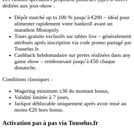
dédiées aux jeux‑show :
Dépôt matché up to 100 % jusqu’à €200 – idéal pour
alimenter rapidement votre bankroll avant un
marathon Monopoly.
Tours gratuits exclusifs sur tables live – généralement
attribués après inscription via code promo partagé par
Touselus.fr.
Cashback hebdomadaire sur pertes réalisées dans any
game show – remboursant jusqu’à €50 chaque
dimanche.
Conditions classiques :
Wagering minimum x30 du montant bonus,
Validité limitée à 7 jours,
Jackpot déblocable uniquement après avoir misé au
moins €20 hors bonus.
Activation pas à pas via Touselus.fr