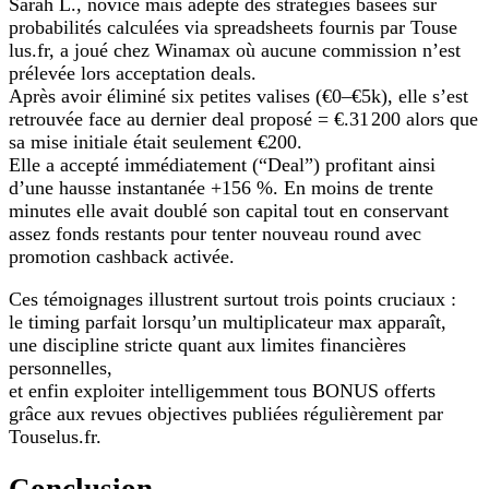
Sarah L., novice mais adepte des stratégies basées sur
probabilités calculées via spreadsheets fournis par Touse​
lus.fr, a joué chez Winamax où aucune commission n’est
prélevée lors acceptation deals.
Après avoir éliminé six petites valises (€0–€5k), elle s’est
retrouvée face au dernier deal proposé = €.31 200 alors que
sa mise initiale était seulement €200.
Elle a accepté immédiatement (“Deal”) profitant ainsi
d’une hausse instantanée +156 %. En moins de trente
minutes elle avait doublé son capital tout en conservant
assez fonds restants pour tenter nouveau round avec
promotion cashback activée.
Ces témoignages illustrent surtout trois points cruciaux :
le timing parfait lorsqu’un multiplicateur max apparaît,
une discipline stricte quant aux limites financières
personnelles,
et enfin exploiter intelligemment tous BONUS offerts
grâce aux revues objectives publiées régulièrement par
Touse​lus.fr.
Conclusion