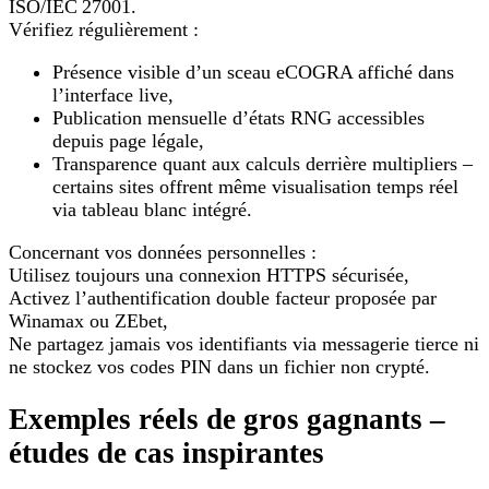
ISO/IEC 27001.
Vérifiez régulièrement :
Présence visible d’un sceau eCOGRA affiché dans
l’interface live,
Publication mensuelle d’états RNG accessibles
depuis page légale,
Transparence quant aux calculs derrière multipliers –
certains sites offrent même visualisation temps réel
via tableau blanc intégré.
Concernant vos données personnelles :
Utilisez toujours una connexion HTTPS sécurisée,
Activez l’authentification double facteur proposée par
Winamax ou ZEbet,
Ne partagez jamais vos identifiants via messagerie tierce ni
ne stockez vos codes PIN dans un fichier non crypté.
Exemples réels de gros gagnants –
études de cas inspirantes