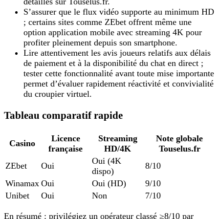
détaillés sur Touselus.fr.
S’assurer que le flux vidéo supporte au minimum HD
; certains sites comme ZEbet offrent même une
option application mobile avec streaming 4K pour
profiter pleinement depuis son smartphone.
Lire attentivement les avis joueurs relatifs aux délais
de paiement et à la disponibilité du chat en direct ;
tester cette fonctionnalité avant toute mise importante
permet d’évaluer rapidement réactivité et convivialité
du croupier virtuel.
Tableau comparatif rapide
Licence
Streaming
Note globale
Casino
française
HD/4K
Touselus.fr
Oui (4K
ZEbet
Oui
8/10
dispo)
Winamax
Oui
Oui (HD)
9/10
Unibet
Oui
Non
7/10
En résumé : privilégiez un opérateur classé ≥8/10 par