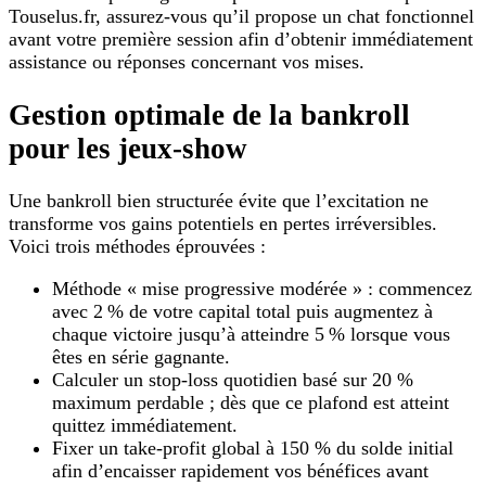
Touselus.fr, assurez‑vous qu’il propose un chat fonctionnel
avant votre première session afin d’obtenir immédiatement
assistance ou réponses concernant vos mises.
Gestion optimale de la bankroll
pour les jeux‑show
Une bankroll bien structurée évite que l’excitation ne
transforme vos gains potentiels en pertes irréversibles.
Voici trois méthodes éprouvées :
Méthode « mise progressive modérée » : commencez
avec 2 % de votre capital total puis augmentez à
chaque victoire jusqu’à atteindre 5 % lorsque vous
êtes en série gagnante.
Calculer un stop‑loss quotidien basé sur 20 %
maximum perdable ; dès que ce plafond est atteint
quittez immédiatement.
Fixer un take‑profit global à 150 % du solde initial
afin d’encaisser rapidement vos bénéfices avant