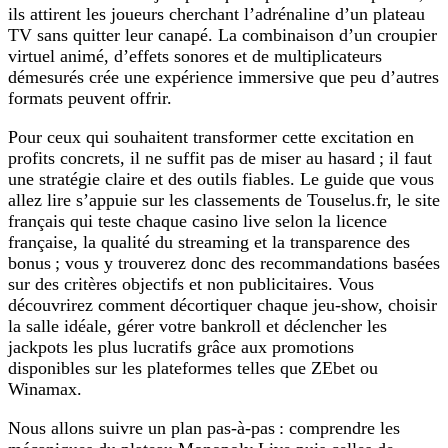
ils attirent les joueurs cherchant l’adrénaline d’un plateau
TV sans quitter leur canapé. La combinaison d’un croupier
virtuel animé, d’effets sonores et de multiplicateurs
démesurés crée une expérience immersive que peu d’autres
formats peuvent offrir.
Pour ceux qui souhaitent transformer cette excitation en
profits concrets, il ne suffit pas de miser au hasard ; il faut
une stratégie claire et des outils fiables. Le guide que vous
allez lire s’appuie sur les classements de Touselus.fr, le site
français qui teste chaque casino live selon la licence
française, la qualité du streaming et la transparence des
bonus ; vous y trouverez donc des recommandations basées
sur des critères objectifs et non publicitaires. Vous
découvrirez comment décortiquer chaque jeu‑show, choisir
la salle idéale, gérer votre bankroll et déclencher les
jackpots les plus lucratifs grâce aux promotions
disponibles sur les plateformes telles que ZEbet ou
Winamax.
Nous allons suivre un plan pas‑à‑pas : comprendre les