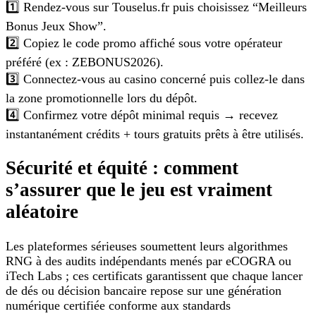
1️⃣ Rendez‑vous sur Touse​lus.fr puis choisissez “Meilleurs
Bonus Jeux Show”.
2️⃣ Copiez le code promo affiché sous votre opérateur
préféré (ex : ZEBONUS2026).
3️⃣ Connectez‑vous au casino concerné puis collez-le dans
la zone promotionnelle lors du dépôt.
4️⃣ Confirmez votre dépôt minimal requis → recevez
instantanément crédits + tours gratuits prêts à être utilisés.
Sécurité et équité : comment
s’assurer que le jeu est vraiment
aléatoire
Les plateformes sérieuses soumettent leurs algorithmes
RNG à des audits indépendants menés par eCOGRA ou
iTech Labs ; ces certificats garantissent que chaque lancer
de dés ou décision bancaire repose sur une génération
numérique certifiée conforme aux standards