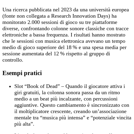
Una ricerca pubblicata nel 2023 da una università europea
(fonte non collegata a Research Innovation Days) ha
monitorato 2.000 sessioni di gioco su tre piattaforme
diverse, confrontando colonne sonore classiche con tracce
elettroniche a bassa frequenza. I risultati hanno mostrato
che le sessioni con musica elettronica avevano un tempo
medio di gioco superiore del 18 % e una spesa media per
sessione aumentata del 12 % rispetto al gruppo di
controllo.
Esempi pratici
Slot “Book of Dead” – Quando il giocatore attiva i
giri gratuiti, la colonna sonora passa da un ritmo
medio a un beat più incalzante, con percussioni
aggiuntive. Questo cambiamento è sincronizzato con
il moltiplicatore crescente, creando un’associazione
mentale tra “musica più intensa” e “potenziale vincita
più alta”.