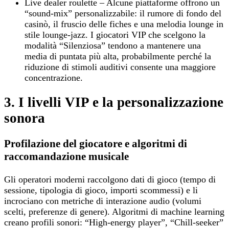
Live dealer roulette – Alcune piattaforme offrono un
“sound‑mix” personalizzabile: il rumore di fondo del
casinò, il fruscio delle fiches e una melodia lounge in
stile lounge‑jazz. I giocatori VIP che scelgono la
modalità “Silenziosa” tendono a mantenere una
media di puntata più alta, probabilmente perché la
riduzione di stimoli auditivi consente una maggiore
concentrazione.
3. I livelli VIP e la personalizzazione
sonora
Profilazione del giocatore e algoritmi di
raccomandazione musicale
Gli operatori moderni raccolgono dati di gioco (tempo di
sessione, tipologia di gioco, importi scommessi) e li
incrociano con metriche di interazione audio (volumi
scelti, preferenze di genere). Algoritmi di machine learning
creano profili sonori: “High‑energy player”, “Chill‑seeker”