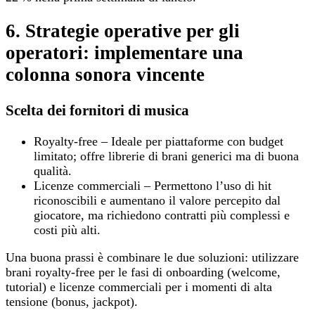
6. Strategie operative per gli
operatori: implementare una
colonna sonora vincente
Scelta dei fornitori di musica
Royalty‑free – Ideale per piattaforme con budget
limitato; offre librerie di brani generici ma di buona
qualità.
Licenze commerciali – Permettono l’uso di hit
riconoscibili e aumentano il valore percepito dal
giocatore, ma richiedono contratti più complessi e
costi più alti.
Una buona prassi è combinare le due soluzioni: utilizzare
brani royalty‑free per le fasi di onboarding (welcome,
tutorial) e licenze commerciali per i momenti di alta
tensione (bonus, jackpot).