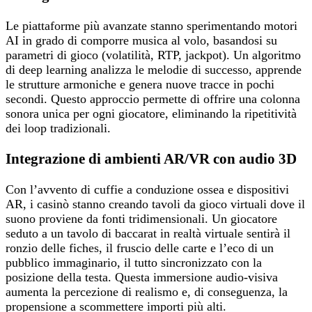
Le piattaforme più avanzate stanno sperimentando motori
AI in grado di comporre musica al volo, basandosi su
parametri di gioco (volatilità, RTP, jackpot). Un algoritmo
di deep learning analizza le melodie di successo, apprende
le strutture armoniche e genera nuove tracce in pochi
secondi. Questo approccio permette di offrire una colonna
sonora unica per ogni giocatore, eliminando la ripetitività
dei loop tradizionali.
Integrazione di ambienti AR/VR con audio 3D
Con l’avvento di cuffie a conduzione ossea e dispositivi
AR, i casinò stanno creando tavoli da gioco virtuali dove il
suono proviene da fonti tridimensionali. Un giocatore
seduto a un tavolo di baccarat in realtà virtuale sentirà il
ronzio delle fiches, il fruscio delle carte e l’eco di un
pubblico immaginario, il tutto sincronizzato con la
posizione della testa. Questa immersione audio‑visiva
aumenta la percezione di realismo e, di conseguenza, la
propensione a scommettere importi più alti.