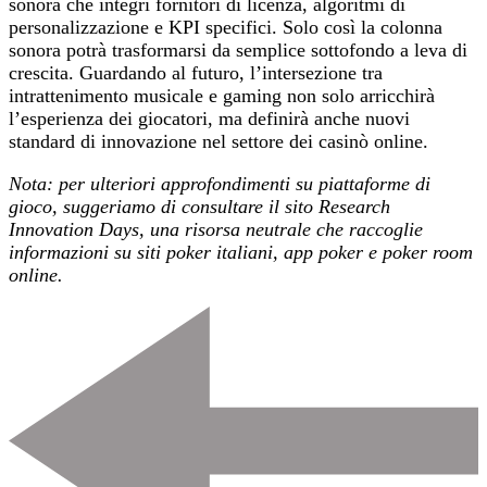
sonora che integri fornitori di licenza, algoritmi di
personalizzazione e KPI specifici. Solo così la colonna
sonora potrà trasformarsi da semplice sottofondo a leva di
crescita. Guardando al futuro, l’intersezione tra
intrattenimento musicale e gaming non solo arricchirà
l’esperienza dei giocatori, ma definirà anche nuovi
standard di innovazione nel settore dei casinò online.
Nota: per ulteriori approfondimenti su piattaforme di
gioco, suggeriamo di consultare il sito Research
Innovation Days, una risorsa neutrale che raccoglie
informazioni su siti poker italiani, app poker e poker room
online.
Post
Navigation