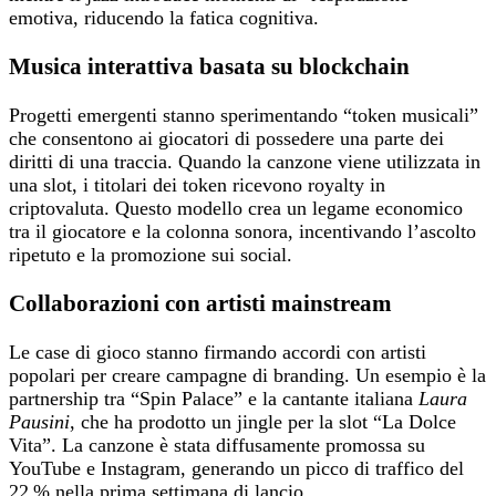
emotiva, riducendo la fatica cognitiva.
Musica interattiva basata su blockchain
Progetti emergenti stanno sperimentando “token musicali”
che consentono ai giocatori di possedere una parte dei
diritti di una traccia. Quando la canzone viene utilizzata in
una slot, i titolari dei token ricevono royalty in
criptovaluta. Questo modello crea un legame economico
tra il giocatore e la colonna sonora, incentivando l’ascolto
ripetuto e la promozione sui social.
Collaborazioni con artisti mainstream
Le case di gioco stanno firmando accordi con artisti
popolari per creare campagne di branding. Un esempio è la
partnership tra “Spin Palace” e la cantante italiana
Laura
Pausini
, che ha prodotto un jingle per la slot “La Dolce
Vita”. La canzone è stata diffusamente promossa su
YouTube e Instagram, generando un picco di traffico del
22 % nella prima settimana di lancio.