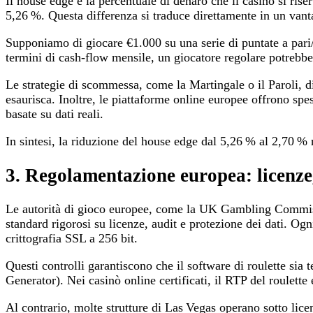
Il house edge è la percentuale di denaro che il casinò si ri
5,26 %. Questa differenza si traduce direttamente in un vant
Supponiamo di giocare €1.000 su una serie di puntate a pari/pa
termini di cash‑flow mensile, un giocatore regolare potrebbe
Le strategie di scommessa, come la Martingale o il Paroli, di
esaurisca. Inoltre, le piattaforme online europee offrono spes
basate su dati reali.
In sintesi, la riduzione del house edge dal 5,26 % al 2,70 % 
3. Regolamentazione europea: licenze
Le autorità di gioco europee, come la UK Gambling Comm
standard rigorosi su licenze, audit e protezione dei dati. Og
crittografia SSL a 256 bit.
Questi controlli garantiscono che il software di roulette s
Generator). Nei casinò online certificati, il RTP del roulett
Al contrario, molte strutture di Las Vegas operano sotto lic