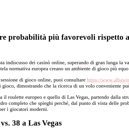
re probabilità più favorevoli rispetto
ista indiscusso dei casinò online, superando di gran lunga la v
tutela normativa europea creano un ambiente di gioco più equo 
sessione di gioco online, puoi consultare
https://www.albawi
di gioco, dimostrando che la ricerca di un volo conveniente può
 il roulette europeo e quello di Las Vegas, partendo dalla strut
quadro completo che spieghi perché, dal punto di vista delle pro
 per i giocatori moderni.
e vs. 38 a Las Vegas