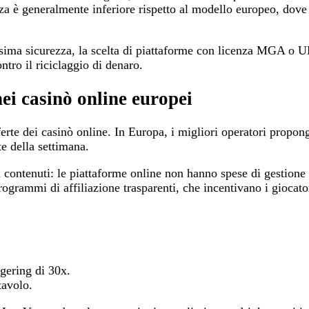
za è generalmente inferiore rispetto al modello europeo, dove le
assima sicurezza, la scelta di piattaforme con licenza MGA o
ntro il riciclaggio di denaro.
ei casinò online europei
ferte dei casinò online. In Europa, i migliori operatori propon
e della settimana.
 contenuti: le piattaforme online non hanno spese di gestione d
ogrammi di affiliazione trasparenti, che incentivano i giocato
gering di 30x.
tavolo.