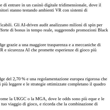
 di entrare in un casinò digitale tridimensionale, dove il
rnitori stanno testando ambienti VR con sistemi di
ficabili. Gli AI‑driven audit analizzano milioni di spin per
e offerte di bonus in tempo reale, suggerendo promozioni Black
dge grazie a una maggiore trasparenza e a meccaniche di
VR e sicurezza AI che promette esperienze di gioco più
 edge del 2,70 % e una regolamentazione europea rigorosa che
i più leggere e le strategie ottimizzate completano il quadro
ità come la UKGC o la MGA, dove le odds sono più eque e le
 tuo viaggio di gioco, e ricorda che la combinazione di