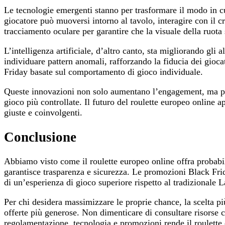
Le tecnologie emergenti stanno per trasformare il modo in cui
giocatore può muoversi intorno al tavolo, interagire con il c
tracciamento oculare per garantire che la visuale della ruota
L’intelligenza artificiale, d’altro canto, sta migliorando gli 
individuare pattern anomali, rafforzando la fiducia dei gioca
Friday basate sul comportamento di gioco individuale.
Queste innovazioni non solo aumentano l’engagement, ma pot
gioco più controllate. Il futuro del roulette europeo online
giuste e coinvolgenti.
Conclusione
Abbiamo visto come il roulette europeo online offra probabi
garantisce trasparenza e sicurezza. Le promozioni Black Frida
di un’esperienza di gioco superiore rispetto al tradizionale 
Per chi desidera massimizzare le proprie chance, la scelta 
offerte più generose. Non dimenticare di consultare risorse
regolamentazione, tecnologia e promozioni rende il roulette