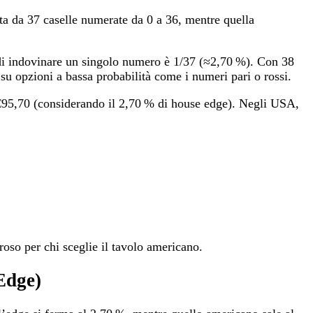
sta da 37 caselle numerate da 0 a 36, mentre quella
 di indovinare un singolo numero è 1/37 (≈2,70 %). Con 38
u opzioni a bassa probabilità come i numeri pari o rossi.
è €95,70 (considerando il 2,70 % di house edge). Negli USA,
roso per chi sceglie il tavolo americano.
 Edge)