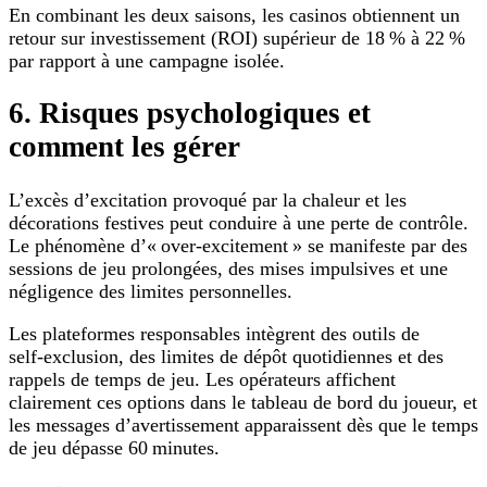
En combinant les deux saisons, les casinos obtiennent un
retour sur investissement (ROI) supérieur de 18 % à 22 %
par rapport à une campagne isolée.
6. Risques psychologiques et
comment les gérer
L’excès d’excitation provoqué par la chaleur et les
décorations festives peut conduire à une perte de contrôle.
Le phénomène d’« over‑excitement » se manifeste par des
sessions de jeu prolongées, des mises impulsives et une
négligence des limites personnelles.
Les plateformes responsables intègrent des outils de
self‑exclusion, des limites de dépôt quotidiennes et des
rappels de temps de jeu. Les opérateurs affichent
clairement ces options dans le tableau de bord du joueur, et
les messages d’avertissement apparaissent dès que le temps
de jeu dépasse 60 minutes.