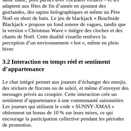
adaptent aux fêtes de fin d’année en ajoutant des
guirlandes, des sapins holographiques et même un Père
Noël en short de bain. Le jeu de blackjack « Beachside
Blackjack » propose un fond sonore de vagues, tandis que
la version « Christmas Wave » intègre des cloches et des
chants de Noël. Cette dualité visuelle renforce la
perception d’un environnement « hot », même en plein
hiver.
3.2 Interaction en temps réel et sentiment
d’appartenance
Le chat intégré permet aux joueurs d’échanger des emojis,
des stickers de flocons ou de soleil, et même d’envoyer des
messages privés au croupier. Cette interaction crée un
sentiment d’appartenance à une communauté saisonnière.
Les joueurs qui utilisent le code « SUNNY‑XMAS »
obtiennent un bonus de 10 % sur leurs mises, ce qui
encourage la participation collective pendant les périodes
de promotion.