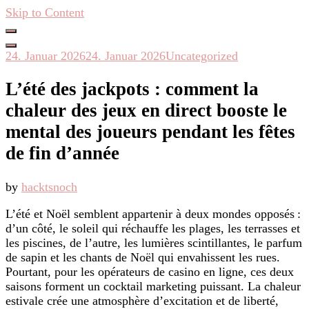
Skip to Content
Hacken Häckseln Düngen
24. Januar 2026
24. Januar 2026
Uncategorized
L’été des jackpots : comment la
chaleur des jeux en direct booste le
mental des joueurs pendant les fêtes
de fin d’année
by
hacktsnoch
L’été et Noël semblent appartenir à deux mondes opposés :
d’un côté, le soleil qui réchauffe les plages, les terrasses et
les piscines, de l’autre, les lumières scintillantes, le parfum
de sapin et les chants de Noël qui envahissent les rues.
Pourtant, pour les opérateurs de casino en ligne, ces deux
saisons forment un cocktail marketing puissant. La chaleur
estivale crée une atmosphère d’excitation et de liberté,