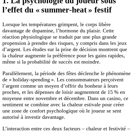
1. La psychologie du joueur sous
l’effet du « summer‑heat » festif
Lorsque les températures grimpent, le corps libère
davantage de dopamine, l’hormone du plaisir. Cette
réaction physiologique se traduit par une plus grande
propension à prendre des risques, y compris dans les jeux
d’argent. Les études sur la prise de décision montrent que
la chaleur augmente la préférence pour les gains rapides,
même si la probabilité de succès est moindre.
Parallèlement, la période des fêtes déclenche le phénomène
de « holiday‑spending ». Les consommateurs perçoivent
l’argent comme un moyen d’offrir du bonheur à leurs
proches, et les dépenses de loisir augmentent de 15 % en
moyenne entre novembre et décembre. Dans un casino, ce
sentiment se combine avec la chaleur estivale pour créer
une zone de confort psychologique où le joueur se sent
autorisé à investir davantage.
L’interaction entre ces deux facteurs – chaleur et festivité –