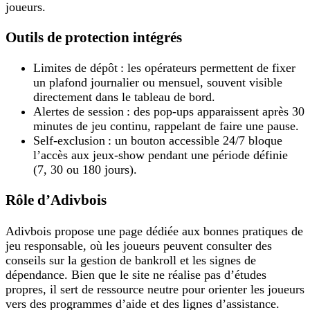
joueurs.
Outils de protection intégrés
Limites de dépôt : les opérateurs permettent de fixer
un plafond journalier ou mensuel, souvent visible
directement dans le tableau de bord.
Alertes de session : des pop‑ups apparaissent après 30
minutes de jeu continu, rappelant de faire une pause.
Self‑exclusion : un bouton accessible 24/7 bloque
l’accès aux jeux‑show pendant une période définie
(7, 30 ou 180 jours).
Rôle d’Adivbois
Adivbois propose une page dédiée aux bonnes pratiques de
jeu responsable, où les joueurs peuvent consulter des
conseils sur la gestion de bankroll et les signes de
dépendance. Bien que le site ne réalise pas d’études
propres, il sert de ressource neutre pour orienter les joueurs
vers des programmes d’aide et des lignes d’assistance.