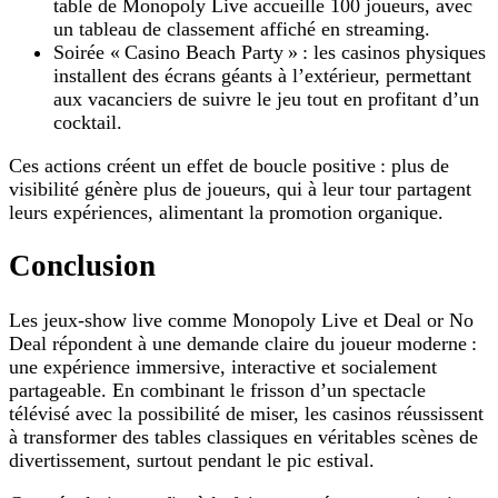
table de Monopoly Live accueille 100 joueurs, avec
un tableau de classement affiché en streaming.
Soirée « Casino Beach Party » : les casinos physiques
installent des écrans géants à l’extérieur, permettant
aux vacanciers de suivre le jeu tout en profitant d’un
cocktail.
Ces actions créent un effet de boucle positive : plus de
visibilité génère plus de joueurs, qui à leur tour partagent
leurs expériences, alimentant la promotion organique.
Conclusion
Les jeux‑show live comme Monopoly Live et Deal or No
Deal répondent à une demande claire du joueur moderne :
une expérience immersive, interactive et socialement
partageable. En combinant le frisson d’un spectacle
télévisé avec la possibilité de miser, les casinos réussissent
à transformer des tables classiques en véritables scènes de
divertissement, surtout pendant le pic estival.