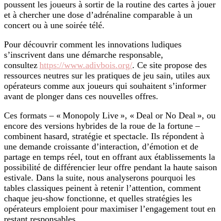
poussent les joueurs à sortir de la routine des cartes à jouer
et à chercher une dose d’adrénaline comparable à un
concert ou à une soirée télé.
Pour découvrir comment les innovations ludiques
s’inscrivent dans une démarche responsable,
consultez
https://www.adivbois.org/
. Ce site propose des
ressources neutres sur les pratiques de jeu sain, utiles aux
opérateurs comme aux joueurs qui souhaitent s’informer
avant de plonger dans ces nouvelles offres.
Ces formats – « Monopoly Live », « Deal or No Deal », ou
encore des versions hybrides de la roue de la fortune –
combinent hasard, stratégie et spectacle. Ils répondent à
une demande croissante d’interaction, d’émotion et de
partage en temps réel, tout en offrant aux établissements la
possibilité de différencier leur offre pendant la haute saison
estivale. Dans la suite, nous analyserons pourquoi les
tables classiques peinent à retenir l’attention, comment
chaque jeu‑show fonctionne, et quelles stratégies les
opérateurs emploient pour maximiser l’engagement tout en
restant responsables.