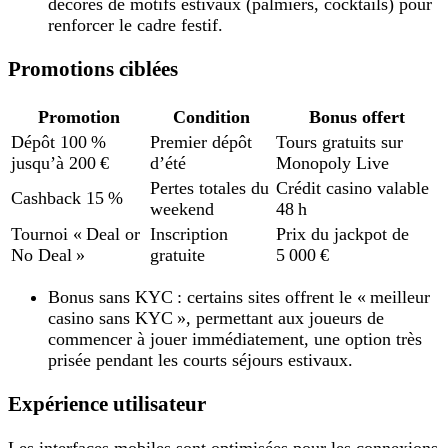
décorés de motifs estivaux (palmiers, cocktails) pour
renforcer le cadre festif.
Promotions ciblées
Promotion
Condition
Bonus offert
Dépôt 100 %
Premier dépôt
Tours gratuits sur
jusqu’à 200 €
d’été
Monopoly Live
Pertes totales du
Crédit casino valable
Cashback 15 %
weekend
48 h
Tournoi « Deal or
Inscription
Prix du jackpot de
No Deal »
gratuite
5 000 €
Bonus sans KYC : certains sites offrent le « meilleur
casino sans KYC », permettant aux joueurs de
commencer à jouer immédiatement, une option très
prisée pendant les courts séjours estivaux.
Expérience utilisateur
Les interfaces mobiles sont optimisées pour les connexions