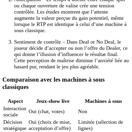
ou chaque ouverture de valise crée une tension
contrôlée. Les études montrent que l’attente
augmente la valeur perçue du gain potentiel, même
lorsque le RTP est identique à celui d’une machine à
sous classique.
Sentiment de contrôle – Dans Deal or No Deal, le
joueur décide d’accepter ou non l’offre du Dealer, ce
qui donne l’illusion d’influencer le résultat final.
Cette perception de maîtrise diminue l’anxiété liée au
hasard pur, rendant le jeu plus agréable.
Comparaison avec les machines à sous
classiques
Aspect
Jeux‑show live
Machines à sous
Interaction
Oui (chat, votes)
Non
sociale
Décision
Oui (choix de mise,
Limitée (sélection de
stratégique
acceptation d’offre)
lignes)