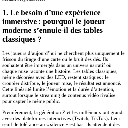
1. Le besoin d’une expérience
immersive : pourquoi le joueur
moderne s’ennuie‑il des tables
classiques ?
Les joueurs d’aujourd’hui ne cherchent plus uniquement le
frisson du tirage d’une carte ou le bruit des dés. Ils
souhaitent être immergés dans un univers narratif où
chaque mise raconte une histoire. Les tables classiques,
même décorées avec des LED, restent statiques : le
croupier distribue, le joueur mise, le résultat est annoncé.
Cette linéarité limite l’émotion et la durée d’attention,
surtout lorsque le streaming de contenus vidéo rivalise
pour capter le même public.
Premièrement, la génération Z et les milléniaux ont grandi
avec des plateformes interactives (Twitch, TikTok). Leur
seuil de tolérance au « silence » est bas, ils attendent des