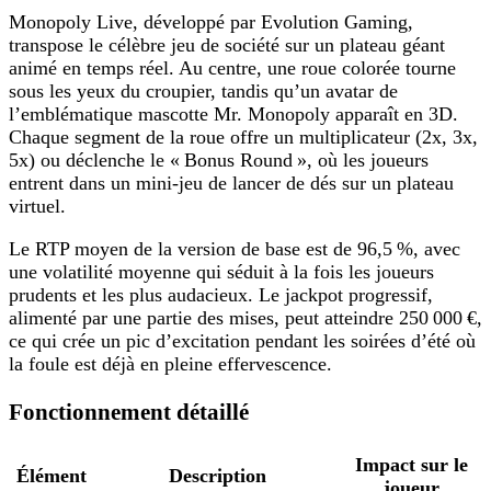
Monopoly Live, développé par Evolution Gaming,
transpose le célèbre jeu de société sur un plateau géant
animé en temps réel. Au centre, une roue colorée tourne
sous les yeux du croupier, tandis qu’un avatar de
l’emblématique mascotte Mr. Monopoly apparaît en 3D.
Chaque segment de la roue offre un multiplicateur (2x, 3x,
5x) ou déclenche le « Bonus Round », où les joueurs
entrent dans un mini‑jeu de lancer de dés sur un plateau
virtuel.
Le RTP moyen de la version de base est de 96,5 %, avec
une volatilité moyenne qui séduit à la fois les joueurs
prudents et les plus audacieux. Le jackpot progressif,
alimenté par une partie des mises, peut atteindre 250 000 €,
ce qui crée un pic d’excitation pendant les soirées d’été où
la foule est déjà en pleine effervescence.
Fonctionnement détaillé
Impact sur le
Élément
Description
joueur