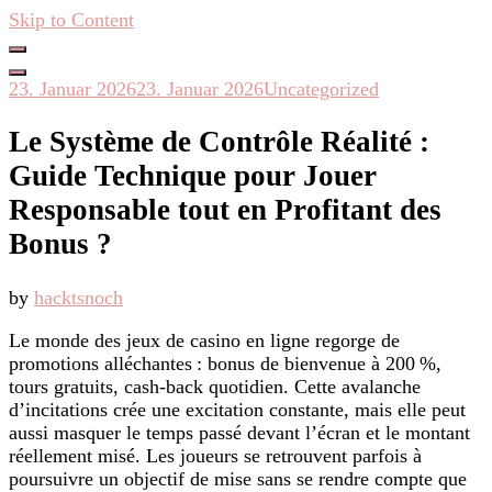
Skip to Content
Hacken Häckseln Düngen
23. Januar 2026
23. Januar 2026
Uncategorized
Le Système de Contrôle Réalité :
Guide Technique pour Jouer
Responsable tout en Profitant des
Bonus ?
by
hacktsnoch
Le monde des jeux de casino en ligne regorge de
promotions alléchantes : bonus de bienvenue à 200 %,
tours gratuits, cash‑back quotidien. Cette avalanche
d’incitations crée une excitation constante, mais elle peut
aussi masquer le temps passé devant l’écran et le montant
réellement misé. Les joueurs se retrouvent parfois à
poursuivre un objectif de mise sans se rendre compte que