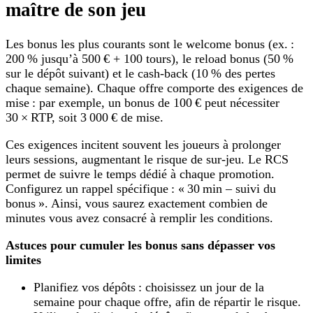
maître de son jeu
Les bonus les plus courants sont le welcome bonus (ex. :
200 % jusqu’à 500 € + 100 tours), le reload bonus (50 %
sur le dépôt suivant) et le cash‑back (10 % des pertes
chaque semaine). Chaque offre comporte des exigences de
mise : par exemple, un bonus de 100 € peut nécessiter
30 × RTP, soit 3 000 € de mise.
Ces exigences incitent souvent les joueurs à prolonger
leurs sessions, augmentant le risque de sur‑jeu. Le RCS
permet de suivre le temps dédié à chaque promotion.
Configurez un rappel spécifique : « 30 min – suivi du
bonus ». Ainsi, vous saurez exactement combien de
minutes vous avez consacré à remplir les conditions.
Astuces pour cumuler les bonus sans dépasser vos
limites
Planifiez vos dépôts : choisissez un jour de la
semaine pour chaque offre, afin de répartir le risque.