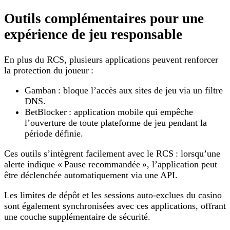
Outils complémentaires pour une
expérience de jeu responsable
En plus du RCS, plusieurs applications peuvent renforcer
la protection du joueur :
Gamban : bloque l’accès aux sites de jeu via un filtre
DNS.
BetBlocker : application mobile qui empêche
l’ouverture de toute plateforme de jeu pendant la
période définie.
Ces outils s’intègrent facilement avec le RCS : lorsqu’une
alerte indique « Pause recommandée », l’application peut
être déclenchée automatiquement via une API.
Les limites de dépôt et les sessions auto‑exclues du casino
sont également synchronisées avec ces applications, offrant
une couche supplémentaire de sécurité.