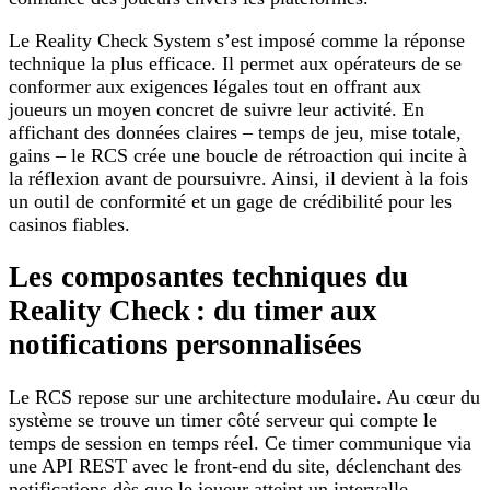
Le Reality Check System s’est imposé comme la réponse
technique la plus efficace. Il permet aux opérateurs de se
conformer aux exigences légales tout en offrant aux
joueurs un moyen concret de suivre leur activité. En
affichant des données claires – temps de jeu, mise totale,
gains – le RCS crée une boucle de rétroaction qui incite à
la réflexion avant de poursuivre. Ainsi, il devient à la fois
un outil de conformité et un gage de crédibilité pour les
casinos fiables.
Les composantes techniques du
Reality Check : du timer aux
notifications personnalisées
Le RCS repose sur une architecture modulaire. Au cœur du
système se trouve un timer côté serveur qui compte le
temps de session en temps réel. Ce timer communique via
une API REST avec le front‑end du site, déclenchant des
notifications dès que le joueur atteint un intervalle