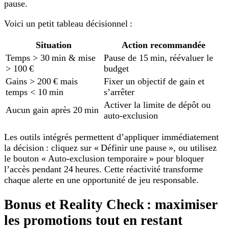
pause.
Voici un petit tableau décisionnel :
Situation
Action recommandée
Temps > 30 min & mise
Pause de 15 min, réévaluer le
> 100 €
budget
Gains > 200 € mais
Fixer un objectif de gain et
temps < 10 min
s’arrêter
Activer la limite de dépôt ou
Aucun gain après 20 min
auto‑exclusion
Les outils intégrés permettent d’appliquer immédiatement
la décision : cliquez sur « Définir une pause », ou utilisez
le bouton « Auto‑exclusion temporaire » pour bloquer
l’accès pendant 24 heures. Cette réactivité transforme
chaque alerte en une opportunité de jeu responsable.
Bonus et Reality Check : maximiser
les promotions tout en restant