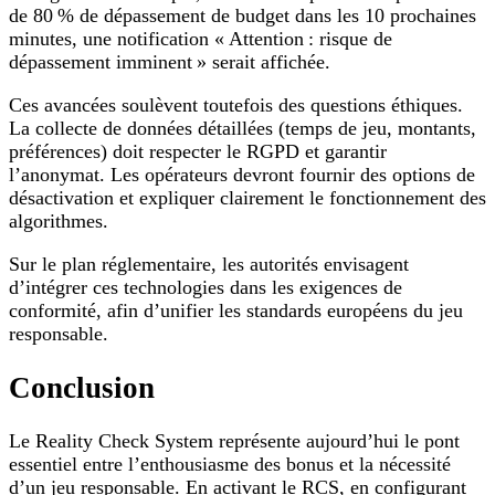
de 80 % de dépassement de budget dans les 10 prochaines
minutes, une notification « Attention : risque de
dépassement imminent » serait affichée.
Ces avancées soulèvent toutefois des questions éthiques.
La collecte de données détaillées (temps de jeu, montants,
préférences) doit respecter le RGPD et garantir
l’anonymat. Les opérateurs devront fournir des options de
désactivation et expliquer clairement le fonctionnement des
algorithmes.
Sur le plan réglementaire, les autorités envisagent
d’intégrer ces technologies dans les exigences de
conformité, afin d’unifier les standards européens du jeu
responsable.
Conclusion
Le Reality Check System représente aujourd’hui le pont
essentiel entre l’enthousiasme des bonus et la nécessité
d’un jeu responsable. En activant le RCS, en configurant