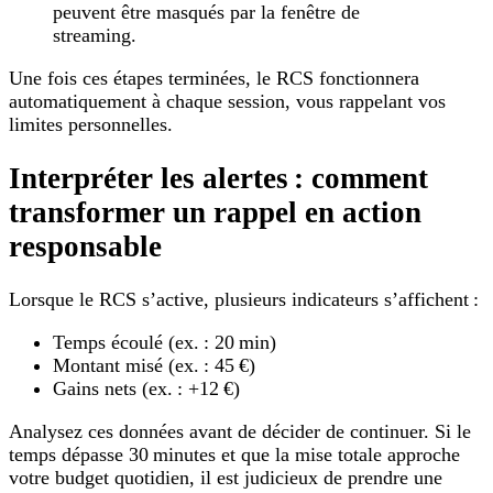
peuvent être masqués par la fenêtre de
streaming.
Une fois ces étapes terminées, le RCS fonctionnera
automatiquement à chaque session, vous rappelant vos
limites personnelles.
Interpréter les alertes : comment
transformer un rappel en action
responsable
Lorsque le RCS s’active, plusieurs indicateurs s’affichent :
Temps écoulé (ex. : 20 min)
Montant misé (ex. : 45 €)
Gains nets (ex. : +12 €)
Analysez ces données avant de décider de continuer. Si le
temps dépasse 30 minutes et que la mise totale approche
votre budget quotidien, il est judicieux de prendre une