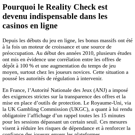
Pourquoi le Reality Check est
devenu indispensable dans les
casinos en ligne
Depuis les débuts du jeu en ligne, les bonus massifs ont été
à la fois un moteur de croissance et une source de
préoccupation. Au début des années 2010, plusieurs études
ont mis en évidence une corrélation entre les offres de
dépôt à 100 % et une augmentation du temps de jeu
moyen, surtout chez les joueurs novices. Cette situation a
poussé les autorités de régulation à intervenir.
En France, l’Autorité Nationale des Jeux (ANJ) a imposé
des exigences strictes sur la transparence des offres et la
mise en place d’outils de protection. Le Royaume‑Uni, via
la UK Gambling Commission (UKGC), a quant à lui rendu
obligatoire l’affichage d’un rappel toutes les 15 minutes
pour les sessions dépassant un certain seuil. Ces mesures
visent à réduire les risques de dépendance et à renforcer la
confiance des joueurs envers les plateformes.