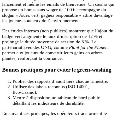
lancement et même les emails de bienvenue. Un casino qui
propose un bonus sans wager de 100 € accompagné du
slogan « Jouez vert, gagnez responsable » attire davantage
les joueurs soucieux de l’environnement.
Des études internes (non publiées) montrent que l’ajout du
badge vert augmente le taux d’inscription de 12 % et
prolonge la durée moyenne de session de 8 %. Le
partenariat avec des ONG, comme
Plant for the Planet
,
permet aux joueurs de convertir leurs gains en arbres
plantés, renforçant la confiance.
Bonnes pratiques pour éviter le green‑washing
Publier des rapports d’audit tiers chaque trimestre.
Utiliser des labels reconnus (ISO 14001,
Eco‑Casino).
Mettre à disposition un tableau de bord public
détaillant les indicateurs de durabilité.
En suivant ces principes, les opérateurs transforment le