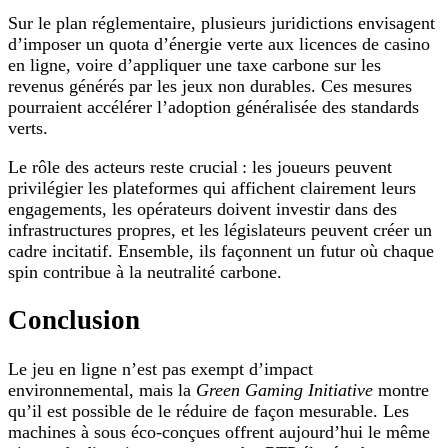
Sur le plan réglementaire, plusieurs juridictions envisagent
d’imposer un quota d’énergie verte aux licences de casino
en ligne, voire d’appliquer une taxe carbone sur les
revenus générés par les jeux non durables. Ces mesures
pourraient accélérer l’adoption généralisée des standards
verts.
Le rôle des acteurs reste crucial : les joueurs peuvent
privilégier les plateformes qui affichent clairement leurs
engagements, les opérateurs doivent investir dans des
infrastructures propres, et les législateurs peuvent créer un
cadre incitatif. Ensemble, ils façonnent un futur où chaque
spin contribue à la neutralité carbone.
Conclusion
Le jeu en ligne n’est pas exempt d’impact
environnemental, mais la
Green Gaming Initiative
montre
qu’il est possible de le réduire de façon mesurable. Les
machines à sous éco‑conçues offrent aujourd’hui le même