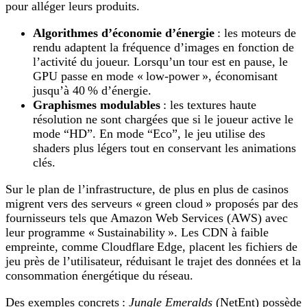
pour alléger leurs produits.
Algorithmes d’économie d’énergie
: les moteurs de
rendu adaptent la fréquence d’images en fonction de
l’activité du joueur. Lorsqu’un tour est en pause, le
GPU passe en mode « low‑power », économisant
jusqu’à 40 % d’énergie.
Graphismes modulables
: les textures haute
résolution ne sont chargées que si le joueur active le
mode “HD”. En mode “Eco”, le jeu utilise des
shaders plus légers tout en conservant les animations
clés.
Sur le plan de l’infrastructure, de plus en plus de casinos
migrent vers des serveurs « green cloud » proposés par des
fournisseurs tels que Amazon Web Services (AWS) avec
leur programme « Sustainability ». Les CDN à faible
empreinte, comme Cloudflare Edge, placent les fichiers de
jeu près de l’utilisateur, réduisant le trajet des données et la
consommation énergétique du réseau.
Des exemples concrets :
Jungle Emeralds
(NetEnt) possède