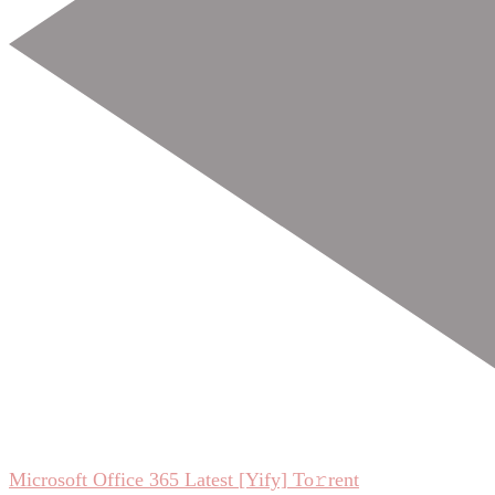
Microsoft Office 365 Latest [Yify] To𝚛rent