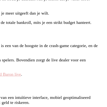
je meer uitgeeft dan je wilt.
 totale bankroll, mits je een strikt budget hanteert.
s een van de hoogste in de crash‑game categorie, en de
spelers. Bovendien zorgt de live dealer voor een
d Baron live
.
n een intuïtieve interface, mobiel geoptimaliseerd
geld te riskeren.