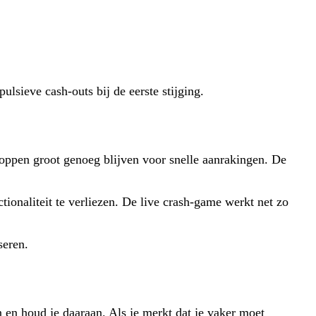
sieve cash‑outs bij de eerste stijging.
oppen groot genoeg blijven voor snelle aanrakingen. De
tionaliteit te verliezen. De live crash‑game werkt net zo
seren.
 en houd je daaraan. Als je merkt dat je vaker moet