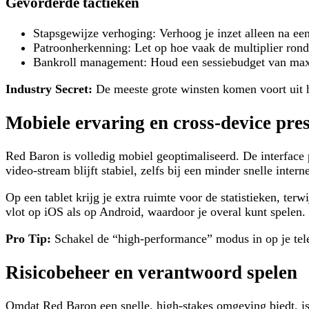
Gevorderde tactieken
Stapsgewijze verhoging: Verhoog je inzet alleen na een
Patroonherkenning: Let op hoe vaak de multiplier rond
Bankroll management: Houd een sessiebudget van maxi
Industry Secret:
De meeste grote winsten komen voort uit h
Mobiele ervaring en cross‑device pres
Red Baron is volledig mobiel geoptimaliseerd. De interface
video‑stream blijft stabiel, zelfs bij een minder snelle intern
Op een tablet krijg je extra ruimte voor de statistieken, te
vlot op iOS als op Android, waardoor je overal kunt spelen.
Pro Tip:
Schakel de “high‑performance” modus in op je tele
Risicobeheer en verantwoord spelen
Omdat Red Baron een snelle, high‑stakes omgeving biedt, is 