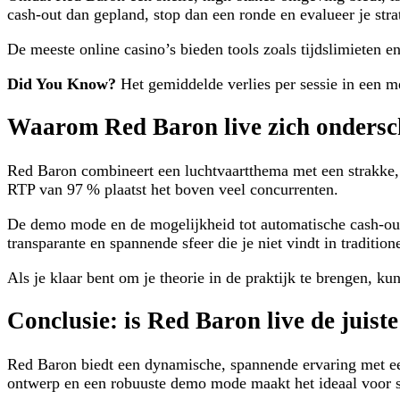
cash‑out dan gepland, stop dan een ronde en evalueer je stra
De meeste online casino’s bieden tools zoals tijdslimieten e
Did You Know?
Het gemiddelde verlies per sessie in een med
Waarom Red Baron live zich ondersc
Red Baron combineert een luchtvaartthema met een strakke, 
RTP van 97 % plaatst het boven veel concurrenten.
De demo mode en de mogelijkheid tot automatische cash‑out
transparante en spannende sfeer die je niet vindt in tradition
Als je klaar bent om je theorie in de praktijk te brengen, kun
Conclusie: is Red Baron live de juist
Red Baron biedt een dynamische, spannende ervaring met e
ontwerp en een robuuste demo mode maakt het ideaal voor sp