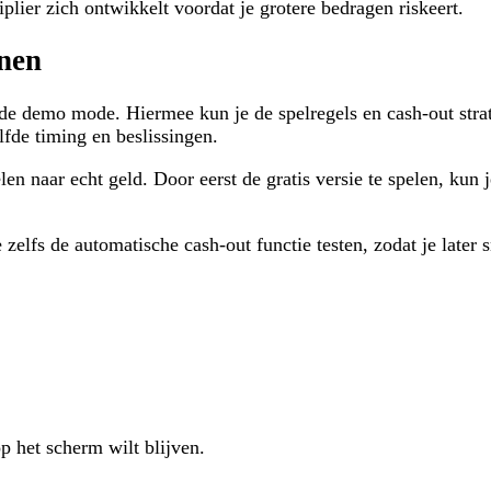
lier zich ontwikkelt voordat je grotere bedragen riskeert.
enen
n de demo mode. Hiermee kun je de spelregels en cash‑out str
elfde timing en beslissingen.
en naar echt geld. Door eerst de gratis versie te spelen, kun 
lfs de automatische cash‑out functie testen, zodat je later s
p het scherm wilt blijven.