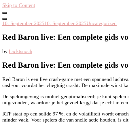
Skip to Content
Hacken Häckseln Düngen
10. September 2025
10. September 2025
Uncategorized
Red Baron live: Een complete gids vo
by
hacktsnoch
Red Baron live: Een complete gids vo
Red Baron is een live crash‑game met een spannend luchtvaartt
cash‑out voordat het vliegtuig crasht. De maximale winst ka
De spelomgeving is mobiel geoptimaliseerd; je kunt spelen op
uitgezonden, waardoor je het gevoel krijgt dat je echt in een 
RTP staat op een solide 97 %, en de volatiliteit wordt omsc
minder vaak. Voor spelers die van snelle actie houden, is dit