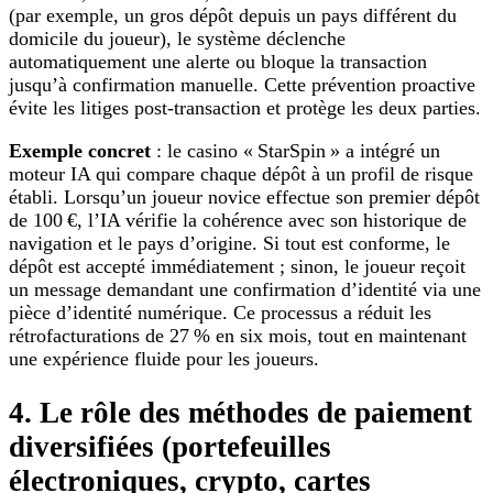
(par exemple, un gros dépôt depuis un pays différent du
domicile du joueur), le système déclenche
automatiquement une alerte ou bloque la transaction
jusqu’à confirmation manuelle. Cette prévention proactive
évite les litiges post‑transaction et protège les deux parties.
Exemple concret
: le casino « StarSpin » a intégré un
moteur IA qui compare chaque dépôt à un profil de risque
établi. Lorsqu’un joueur novice effectue son premier dépôt
de 100 €, l’IA vérifie la cohérence avec son historique de
navigation et le pays d’origine. Si tout est conforme, le
dépôt est accepté immédiatement ; sinon, le joueur reçoit
un message demandant une confirmation d’identité via une
pièce d’identité numérique. Ce processus a réduit les
rétrofacturations de 27 % en six mois, tout en maintenant
une expérience fluide pour les joueurs.
4. Le rôle des méthodes de paiement
diversifiées (portefeuilles
électroniques, crypto, cartes