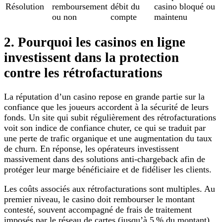
Résolution
remboursement
débit du
casino bloqué ou
ou non
compte
maintenu
2. Pourquoi les casinos en ligne
investissent dans la protection
contre les rétrofacturations
La réputation d’un casino repose en grande partie sur la
confiance que les joueurs accordent à la sécurité de leurs
fonds. Un site qui subit régulièrement des rétrofacturations
voit son indice de confiance chuter, ce qui se traduit par
une perte de trafic organique et une augmentation du taux
de churn. En réponse, les opérateurs investissent
massivement dans des solutions anti‑chargeback afin de
protéger leur marge bénéficiaire et de fidéliser les clients.
Les coûts associés aux rétrofacturations sont multiples. Au
premier niveau, le casino doit rembourser le montant
contesté, souvent accompagné de frais de traitement
imposés par le réseau de cartes (jusqu’à 5 % du montant).