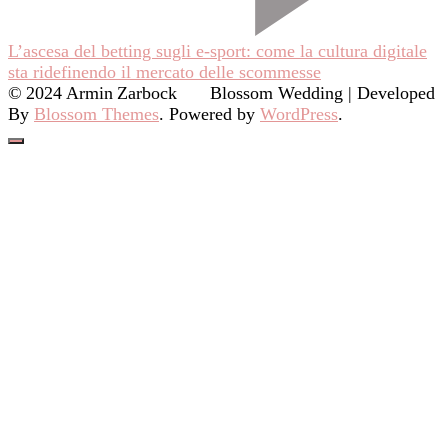
L’ascesa del betting sugli e‑sport: come la cultura digitale
sta ridefinendo il mercato delle scommesse
© 2024 Armin Zarbock
Blossom Wedding | Developed
By
Blossom Themes
. Powered by
WordPress
.