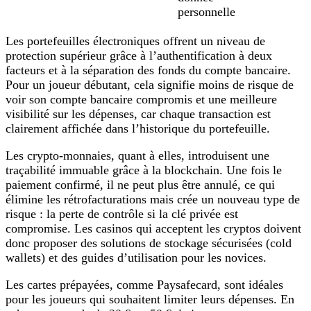
personnelle
Les portefeuilles électroniques offrent un niveau de
protection supérieur grâce à l’authentification à deux
facteurs et à la séparation des fonds du compte bancaire.
Pour un joueur débutant, cela signifie moins de risque de
voir son compte bancaire compromis et une meilleure
visibilité sur les dépenses, car chaque transaction est
clairement affichée dans l’historique du portefeuille.
Les crypto‑monnaies, quant à elles, introduisent une
traçabilité immuable grâce à la blockchain. Une fois le
paiement confirmé, il ne peut plus être annulé, ce qui
élimine les rétrofacturations mais crée un nouveau type de
risque : la perte de contrôle si la clé privée est
compromise. Les casinos qui acceptent les cryptos doivent
donc proposer des solutions de stockage sécurisées (cold
wallets) et des guides d’utilisation pour les novices.
Les cartes prépayées, comme Paysafecard, sont idéales
pour les joueurs qui souhaitent limiter leurs dépenses. En