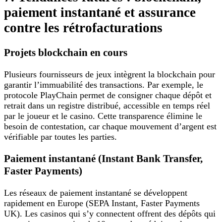
paiement instantané et assurance
contre les rétrofacturations
Projets blockchain en cours
Plusieurs fournisseurs de jeux intègrent la blockchain pour
garantir l’immuabilité des transactions. Par exemple, le
protocole PlayChain permet de consigner chaque dépôt et
retrait dans un registre distribué, accessible en temps réel
par le joueur et le casino. Cette transparence élimine le
besoin de contestation, car chaque mouvement d’argent est
vérifiable par toutes les parties.
Paiement instantané (Instant Bank Transfer,
Faster Payments)
Les réseaux de paiement instantané se développent
rapidement en Europe (SEPA Instant, Faster Payments
UK). Les casinos qui s’y connectent offrent des dépôts qui