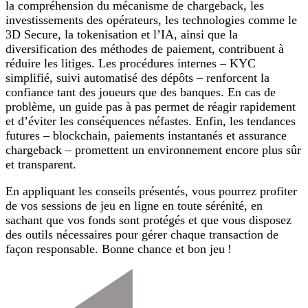
la compréhension du mécanisme de chargeback, les
investissements des opérateurs, les technologies comme le
3D Secure, la tokenisation et l’IA, ainsi que la
diversification des méthodes de paiement, contribuent à
réduire les litiges. Les procédures internes – KYC
simplifié, suivi automatisé des dépôts – renforcent la
confiance tant des joueurs que des banques. En cas de
problème, un guide pas à pas permet de réagir rapidement
et d’éviter les conséquences néfastes. Enfin, les tendances
futures – blockchain, paiements instantanés et assurance
chargeback – promettent un environnement encore plus sûr
et transparent.
En appliquant les conseils présentés, vous pourrez profiter
de vos sessions de jeu en ligne en toute sérénité, en
sachant que vos fonds sont protégés et que vous disposez
des outils nécessaires pour gérer chaque transaction de
façon responsable. Bonne chance et bon jeu !
Post
Navigation