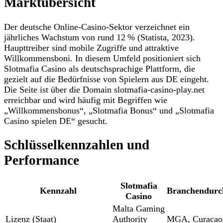
Marktübersicht
Der deutsche Online‑Casino‑Sektor verzeichnet ein
jährliches Wachstum von rund 12 % (Statista, 2023).
Haupttreiber sind mobile Zugriffe und attraktive
Willkommensboni. In diesem Umfeld positioniert sich
Slotmafia Casino als deutschsprachige Plattform, die
gezielt auf die Bedürfnisse von Spielern aus DE eingeht.
Die Seite ist über die Domain slotmafia-casino-play.net
erreichbar und wird häufig mit Begriffen wie
„Willkommensbonus“, „Slotmafia Bonus“ und „Slotmafia
Casino spielen DE“ gesucht.
Schlüsselkennzahlen und
Performance
Slotmafia
Kennzahl
Branchendurch
Casino
Malta Gaming
Lizenz (Staat)
Authority
MGA, Curacao