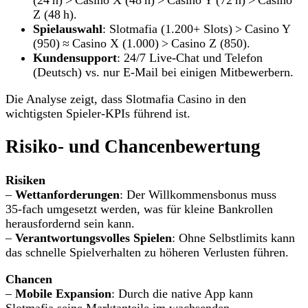
(24 h) > Casino X (48 h) > Casino Y (72 h) > Casino
Z (48 h).
Spielauswahl
: Slotmafia (1.200+ Slots) > Casino Y
(950) ≈ Casino X (1.000) > Casino Z (850).
Kundensupport
: 24/7 Live‑Chat und Telefon
(Deutsch) vs. nur E‑Mail bei einigen Mitbewerbern.
Die Analyse zeigt, dass Slotmafia Casino in den
wichtigsten Spieler‑KPIs führend ist.
Risiko‑ und Chancenbewertung
Risiken
–
Wettanforderungen
: Der Willkommensbonus muss
35‑fach umgesetzt werden, was für kleine Bankrollen
herausfordernd sein kann.
–
Verantwortungsvolles Spielen
: Ohne Selbstlimits kann
das schnelle Spielverhalten zu höheren Verlusten führen.
Chancen
–
Mobile Expansion
: Durch die native App kann
Slotmafia seine Marktanteile im wachsenden