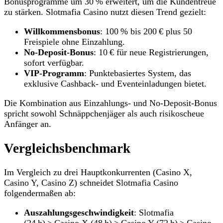
Bonusprogramme um 30 % erweitert, um die Kundentreue
zu stärken. Slotmafia Casino nutzt diesen Trend gezielt:
Willkommensbonus
: 100 % bis 200 € plus 50
Freispiele ohne Einzahlung.
No‑Deposit‑Bonus
: 10 € für neue Registrierungen,
sofort verfügbar.
VIP‑Programm
: Punktebasiertes System, das
exklusive Cashback‑ und Eventeinladungen bietet.
Die Kombination aus Einzahlungs‑ und No‑Deposit‑Bonus
spricht sowohl Schnäppchenjäger als auch risikoscheue
Anfänger an.
Vergleichsbenchmark
Im Vergleich zu drei Hauptkonkurrenten (Casino X,
Casino Y, Casino Z) schneidet Slotmafia Casino
folgendermaßen ab:
Auszahlungsgeschwindigkeit
: Slotmafia