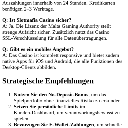
Auszahlungen innerhalb von 24 Stunden. Kreditkarten
benötigen 2–3 Werktage.
Q: Ist Slotmafia Casino sicher?
A: Ja. Die Lizenz der Malta Gaming Authority stellt
strenge Aufsicht sicher. Zusätzlich nutzt das Casino
SSL‑Verschlüsselung für alle Datenübertragungen.
Q: Gibt es ein mobiles Angebot?
A: Das Casino ist komplett responsive und bietet zudem
native Apps für iOS und Android, die alle Funktionen des
Desktop‑Clients abbilden.
Strategische Empfehlungen
Nutzen Sie den No‑Deposit‑Bonus
, um das
Spielportfolio ohne finanzielles Risiko zu erkunden.
Setzen Sie persönliche Limits
im
Kunden‑Dashboard, um verantwortungsbewusst zu
spielen.
Bevorzugen Sie E‑Wallet‑Zahlungen
, um schnelle