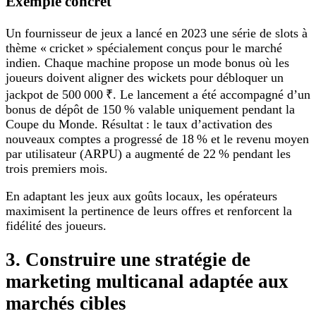
Exemple concret
Un fournisseur de jeux a lancé en 2023 une série de slots à
thème « cricket » spécialement conçus pour le marché
indien. Chaque machine propose un mode bonus où les
joueurs doivent aligner des wickets pour débloquer un
jackpot de 500 000 ₹. Le lancement a été accompagné d’un
bonus de dépôt de 150 % valable uniquement pendant la
Coupe du Monde. Résultat : le taux d’activation des
nouveaux comptes a progressé de 18 % et le revenu moyen
par utilisateur (ARPU) a augmenté de 22 % pendant les
trois premiers mois.
En adaptant les jeux aux goûts locaux, les opérateurs
maximisent la pertinence de leurs offres et renforcent la
fidélité des joueurs.
3. Construire une stratégie de
marketing multicanal adaptée aux
marchés cibles