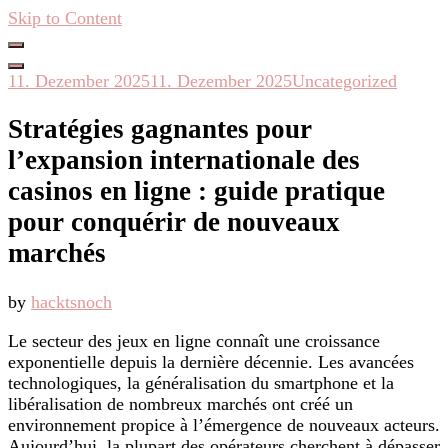
Skip to Content
Hacken Häckseln Düngen
11. Dezember 2025
11. Dezember 2025
Uncategorized
Stratégies gagnantes pour
l’expansion internationale des
casinos en ligne : guide pratique
pour conquérir de nouveaux
marchés
by
hacktsnoch
Le secteur des jeux en ligne connaît une croissance
exponentielle depuis la dernière décennie. Les avancées
technologiques, la généralisation du smartphone et la
libéralisation de nombreux marchés ont créé un
environnement propice à l’émergence de nouveaux acteurs.
Aujourd’hui, la plupart des opérateurs cherchent à dépasser