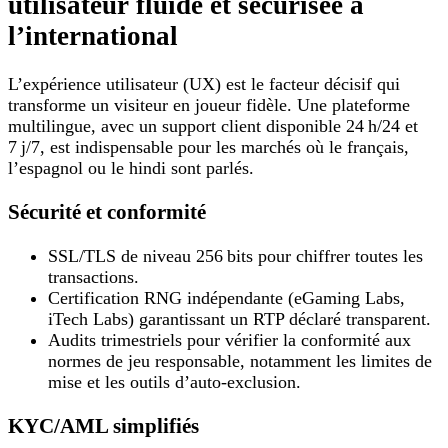
utilisateur fluide et sécurisée à
l’international
L’expérience utilisateur (UX) est le facteur décisif qui
transforme un visiteur en joueur fidèle. Une plateforme
multilingue, avec un support client disponible 24 h/24 et
7 j/7, est indispensable pour les marchés où le français,
l’espagnol ou le hindi sont parlés.
Sécurité et conformité
SSL/TLS de niveau 256 bits pour chiffrer toutes les
transactions.
Certification RNG indépendante (eGaming Labs,
iTech Labs) garantissant un RTP déclaré transparent.
Audits trimestriels pour vérifier la conformité aux
normes de jeu responsable, notamment les limites de
mise et les outils d’auto‑exclusion.
KYC/AML simplifiés