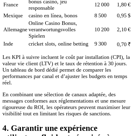
bonus casino, jeu
France
12 000
1,80 €
responsable
Mexique
casino en línea, bonos
8 500
0,95 $
Online Casino Bonus,
Allemagne
verantwortungsvolles
10 200
2,10 €
Spielen
Inde
cricket slots, online betting
9 300
0,70 ₹
Les KPI à suivre incluent le coût par installation (CPI), la
valeur vie client (LTV) et le taux de rétention à 30 jours.
Un tableau de bord dédié permet de comparer les
performances par canal et d’ajuster les budgets en temps
réel.
En combinant une sélection de canaux adaptée, des
messages conformes aux réglementations et une mesure
rigoureuse du ROI, les opérateurs peuvent maximiser leur
visibilité tout en limitant les risques de sanctions.
4. Garantir une expérience