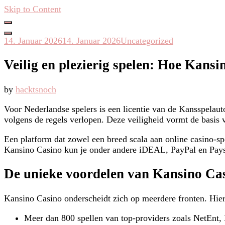
Skip to Content
Hacken Häckseln Düngen
14. Januar 2026
14. Januar 2026
Uncategorized
Veilig en plezierig spelen: Hoe Kans
by
hacktsnoch
Voor Nederlandse spelers is een licentie van de Kansspelauto
volgens de regels verlopen. Deze veiligheid vormt de basis 
Een platform dat zowel een breed scala aan online casino‑sp
Kansino Casino kun je onder andere iDEAL, PayPal en Paysaf
De unieke voordelen van Kansino Ca
Kansino Casino onderscheidt zich op meerdere fronten. Hier
Meer dan 800 spellen van top‑providers zoals NetEnt,