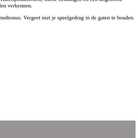
llen verkennen.
tbonus. Vergeet niet je speelgedrag in de gaten te houden