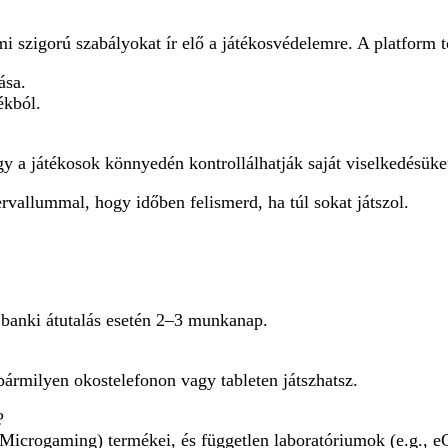
szigorú szabályokat ír elő a játékosvédelemre. A platform tö
ása.
ékból.
gy a játékosok könnyedén kontrollálhatják saját viselkedésüke
rvallummal, hogy időben felismerd, ha túl sokat játszol.
, banki átutalás esetén 2–3 munkanap.
bármilyen okostelefonon vagy tableten játszhatsz.
?
, Microgaming) termékei, és független laboratóriumok (e.g.