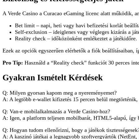
A Verde Casino a Curacao eGaming licenc alatt működik, ami 
Bet limit – napi, heti vagy havi befizetési korlát beállít
Self‑exclusion – ideiglenes vagy végleges kizárás a ját
Reality check – időközönként emlékeztet a játékidőre.
Ezek az opciók egyszerűen elérhetők a fiók beállításaiban, í
Pro Tip:
Használd a “Reality check” funkciót 30 perces inte
Gyakran Ismételt Kérdések
Q: Milyen gyorsan kapom meg a nyereményemet?
A: A legtöbb e‑wallet kifizetés 15 percen belül megtörténik
Q: Van-e mobilalkalmazás a Verde Casino‑hoz?
A: Igen, a platform teljesen mobilbarát, HTML5‑alapú, így 
Q: Hogyan tudom ellenőrizni, hogy a játékok tisztességesek
A: A kaszinó játékai a legnagyobb szoftvergyártók (NetEnt