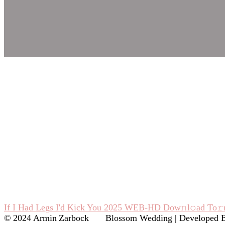
If I Had Legs I'd Kick You 2025 WEB-HD Dow𝚗l𝚘ad To𝚛
© 2024 Armin Zarbock
Blossom Wedding | Developed