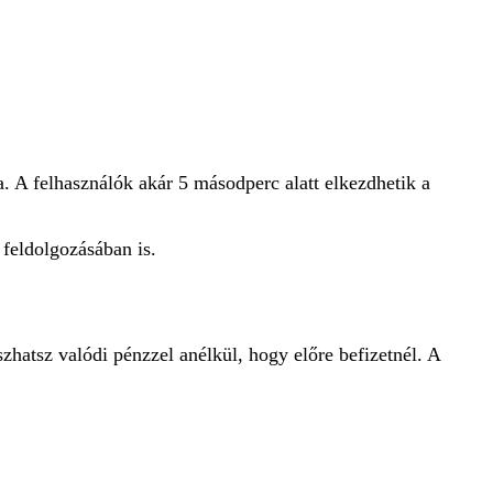
a. A felhasználók akár 5 másodperc alatt elkezdhetik a
feldolgozásában is.
zhatsz valódi pénzzel anélkül, hogy előre befizetnél. A