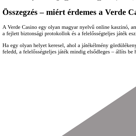
Összegzés – miért érdemes a Verde Ca
A Verde Casino egy olyan magyar nyelvű online kaszinó, amely
a fejlett biztonsági protokollok és a felelősségteljes játék 
Ha egy olyan helyet keresel, ahol a játékélmény gördüléken
feledd, a felelősségteljes játék mindig elsődleges – állíts be
Post
Navigation