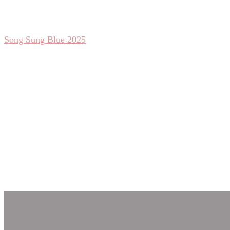
Song Sung Blue 2025