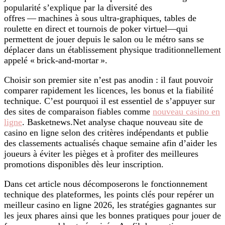
popularité s’explique par la diversité des
offres — machines à sous ultra‑graphiques, tables de
roulette en direct et tournois de poker virtuel—qui
permettent de jouer depuis le salon ou le métro sans se
déplacer dans un établissement physique traditionnellement
appelé « brick‑and‑mortar ».
Choisir son premier site n’est pas anodin : il faut pouvoir
comparer rapidement les licences, les bonus et la fiabilité
technique. C’est pourquoi il est essentiel de s’appuyer sur
des sites de comparaison fiables comme
nouveau casino en
ligne
. Basketnews.Net analyse chaque nouveau site de
casino en ligne selon des critères indépendants et publie
des classements actualisés chaque semaine afin d’aider les
joueurs à éviter les pièges et à profiter des meilleures
promotions disponibles dès leur inscription.
Dans cet article nous décomposerons le fonctionnement
technique des plateformes, les points clés pour repérer un
meilleur casino en ligne 2026, les stratégies gagnantes sur
les jeux phares ainsi que les bonnes pratiques pour jouer de