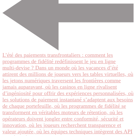
L’été des paiements transfrontaliers : comment les
programmes de fidélité redéfinissent le jeu en ligne
multi‑devise ? Dans un monde où les vacances d’été
attirent des millions de joueurs vers les tables virtuelles, où
les jetons numériques traversent les frontières comme
jamais auparavant, où les casinos en ligne rivalisent
d’ingéniosité pour offrir des expériences personnalisées, où
les solutions de paiement instantané s’adaptent aux besoins
de chaque portefeuille, où les programmes de fidélité se
transforment en véritables moteurs de rétention, où les
opérateurs doivent jongler entre conformité, sécurité et
innovation, où les joueurs recherchent transparence et
valeur ajoutée, où les équipes techniques intègrent des API