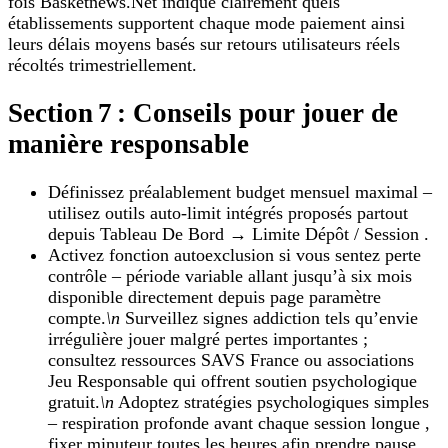
fois Basketnews.Net indique clairement quels
établissements supportent chaque mode paiement ainsi
leurs délais moyens basés sur retours utilisateurs réels
récoltés trimestriellement.
Section 7 : Conseils pour jouer de
manière responsable
Définissez préalablement budget mensuel maximal ­–
utilisez outils auto‑limit intégrés proposés partout
depuis Tableau De Bord → Limite Dépôt / Session .
Activez fonction auto­exclusion si vous sentez perte
contrôle ­– période variable allant jusqu’à six mois
disponible directement depuis page paramètre
compte.
\n
Surveillez signes addiction tels qu’envie
irrégulière jouer malgré pertes importantes ;
consultez ressources SAVS France ou associations
Jeu Responsable qui offrent soutien psychologique
gratuit.
\n
Adoptez stratégies psychologiques simples
­– respiration profonde avant chaque session longue ,
fixer minuteur toutes les heures afin prendre pause