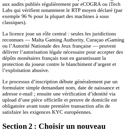
aux audits publiés régulièrement par eCOGRA ou iTech
Labs qui vérifient notamment le RTP moyen déclaré (par
exemple 96 % pour la plupart des machines à sous
classiques).
La licence joue un rôle central : seules les juridictions
reconnues — Malta Gaming Authority, Curaçao eGaming
ou l’Autorité Nationale des Jeux française — peuvent
délivrer l’autorisation légale nécessaire pour accepter des
dépôts monétaires français tout en garantissant la
protection du joueur contre le blanchiment d’argent et
l’exploitation abusive.
Le processus d’inscription débute généralement par un
formulaire simple demandant nom, date de naissance et
adresse e‑mail ; ensuite une vérification d’identité via
upload d’une pièce officielle et preuve de domicile est
obligatoire avant toute première transaction afin de
satisfaire les exigences KYC européennes.
Section 2 : Choisir un nouveau