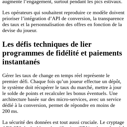
augmente l’engagement, surtout pendant les pics estivaux.
Les opérateurs qui souhaitent reproduire ce modèle doivent
prioriser l’intégration d’API de conversion, la transparence
des taux et la personnalisation des offres en fonction de la
devise du joueur.
Les défis techniques de lier
programmes de fidélité et paiements
instantanés
Gérer les taux de change en temps réel représente le
premier défi. Chaque fois qu’un joueur effectue un dépôt,
le système doit récupérer le taux du marché, mettre à jour
le solde de points et recalculer les bonus éventuels. Une
architecture basée sur des micro‑services, avec un service
dédié à la conversion, permet de répondre en moins de
200 ms.
La sécurité des données est tout aussi cruciale. Le cryptage