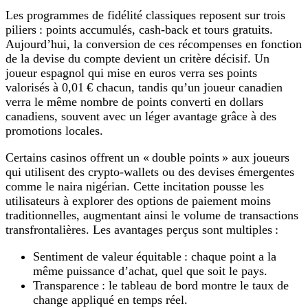
Les programmes de fidélité classiques reposent sur trois
piliers : points accumulés, cash‑back et tours gratuits.
Aujourd’hui, la conversion de ces récompenses en fonction
de la devise du compte devient un critère décisif. Un
joueur espagnol qui mise en euros verra ses points
valorisés à 0,01 € chacun, tandis qu’un joueur canadien
verra le même nombre de points converti en dollars
canadiens, souvent avec un léger avantage grâce à des
promotions locales.
Certains casinos offrent un « double points » aux joueurs
qui utilisent des crypto‑wallets ou des devises émergentes
comme le naira nigérian. Cette incitation pousse les
utilisateurs à explorer des options de paiement moins
traditionnelles, augmentant ainsi le volume de transactions
transfrontalières. Les avantages perçus sont multiples :
Sentiment de valeur équitable : chaque point a la
même puissance d’achat, quel que soit le pays.
Transparence : le tableau de bord montre le taux de
change appliqué en temps réel.